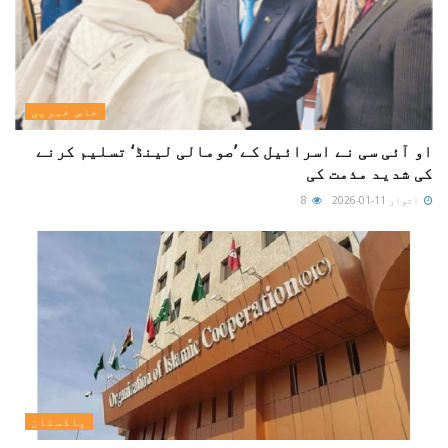
خاص خبریں
او آئی سی نے اسرائیل کے ’صومالی لینڈ‘ تسلیم کرنے
کی شدید مذمت کی
اتوار 11-01-2026
8
پاکستان