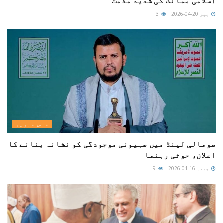
اسلامی ممالک کی شدید مذمت
پیر 20-04-2026
3
خاص خبریں
صومالی لینڈ میں صہیونی موجودگی کو نشانہ بنانے کا
اعلان، حوثی رہنما
جمعہ 16-01-2026
9