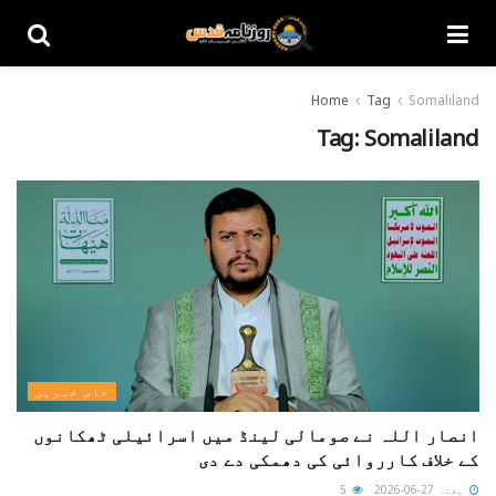
Home
Tag
Somaliland
Tag:
Somaliland
خاص خبریں
انصار اللہ نے صومالی لینڈ میں اسرائیلی ٹھکانوں
کے خلاف کارروائی کی دھمکی دے دی
ہفتہ 27-06-2026
5