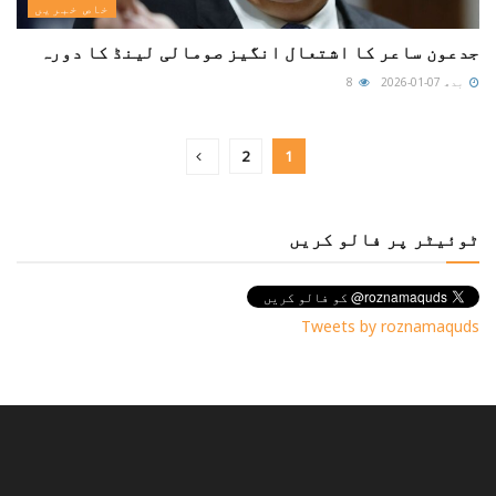
خاص خبریں
جدعون ساعر کا اشتعال انگیز صومالی لینڈ کا دورہ
بدھ 07-01-2026
8
2
1
ٹوئیٹر پر فالو کریں
Tweets by roznamaquds