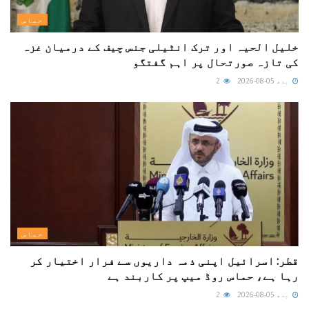
حماس
خلیل الحیہ اور ترک انٹیلی جنس چیف کے درمیان غزہ
کی تازہ صورتحال پر اہم گفتگو
بدھ 05-08-2026
2
حماس
قطر: اسرائیل اپنی ذمہ داریوں سے فرار اختیار کر
رہا ہے، حماس روڈ میپ پر کاربند ہے
بدھ 05-08-2026
2