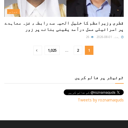
حماس
قطری وزیراعظم کا خلیل الحیہ سے رابطہ، غزہ معاہدے
پر اسرائیلی عمل درآمد یقینی بنانے پر زور
ہفتہ 01-08-2026
26
1,025
…
2
1
ٹوئیٹر پر فالو کریں
Tweets by roznamaquds