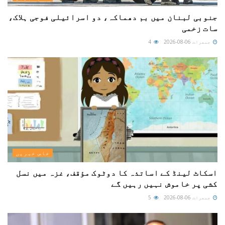
جنوبی لبنان میں بم دھماکہ، دو اسرائیلی فوجی ہلاک،
سات زخمی
جمعرات 06-08-2026
4
خاص خبریں
اسکاٹ لینڈ کے اساتذہ کا دوٹوک مؤقف، غزہ میں نسل
کشی پر خاموش نہیں رہیں گے
جمعرات 06-08-2026
5