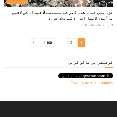
خاص خبریں
غزہ میں تباہ شدہ گھر کے ملبے سے 8 شہداء کی لاشیں
برآمد، لاپتا افراد کی تلاش جاری
بدھ 05-08-2026
8
1,100
…
2
1
ٹوئیٹر پر فالو کریں
Tweets by roznamaquds