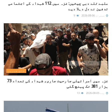
ملبے تلے دبی چیخیں: غزہ میں 112 شہداء کی اجتماعی
تدفین نے دل دہلا دیے
جمعرات 06-08-2026
9
خاص خبریں
غزہ میں اسرائیلی جارحیت جاری، شہداء کی تعداد 73
ہزار 381 تک پہنچ گئی
بدھ 05-08-2026
13