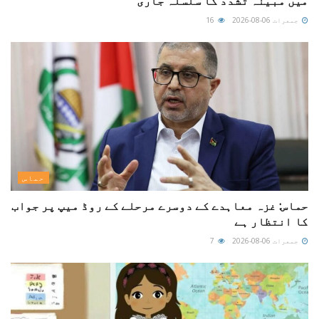
میں مبینہ تشدد کا سلسلہ جاری
جمعرات 06-08-2026
16
حماس
حماس: غزہ معاہدے کے دوسرے مرحلے کے روڈ میپ پر جواب
کا انتظار ہے
جمعرات 06-08-2026
7