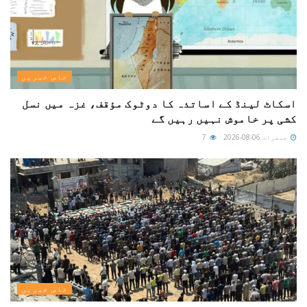
خاص خبریں
اسکاٹ لینڈ کے اساتذہ کا دوٹوک مؤقف، غزہ میں نسل
کشی پر خاموش نہیں رہیں گے
جمعرات 06-08-2026
7
خاص خبریں