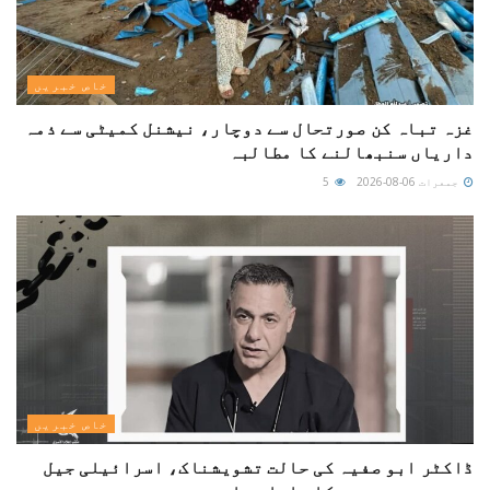
خاص خبریں
غزہ تباہ کن صورتحال سے دوچار، نیشنل کمیٹی سے ذمہ
داریاں سنبھالنے کا مطالبہ
جمعرات 06-08-2026
5
خاص خبریں
ڈاکٹر ابو صفیہ کی حالت تشویشناک، اسرائیلی جیل