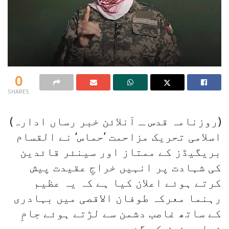
0
SHARES
(روزنامہ قدس ـ آنلائن خبر رساں ادارہ)
اسلامی تحریک مزاحمت ’حماس‘ نے القسام
بریگیڈز کے ممتاز اور سینئر قائدین
کی شہادت پر انہیں خراجِ عقیدت پیش
کرتے ہوئے اعلان کیا ہے کہ یہ عظیم
رہنما معرکہ طوفان الاقصی میں بہادری
کے ساتھ غاصب دشمن سے لڑتے ہوئے جامِ
شہادت نوش کر گئے۔