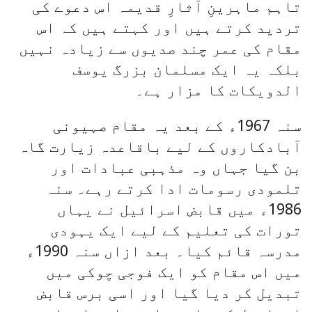
تاہم ماہرینِ آثارِ قدیمہ اس دعوے کی
تردید کرتے ہیں اور کہتے ہیں کہ اس
مقام کی عمر چند صدیوں سے زیادہ نہیں
بلکہ یہ ایک مسلمان بزرگ یوسف
الدویكات کا مزار ہے۔
سنہ 1967ء کے بعد یہ مقام صہیونی
آبادکاروں کے لیے باقاعدہ زیارت گاہ
بن گیا جہاں وہ مذہبی عبادات اور
تلمودی رسومات ادا کرتے رہے۔ سنہ
1986ء میں قابض اسرائیل نے یہاں
تورات کی تعلیم کے لیے ایک یہودی
مدرسہ قائم کیا۔ بعد ازاں سنہ 1990ء
میں اس مقام کو ایک فوجی چوکی میں
تبدیل کر دیا گیا اور اسی برس قابض