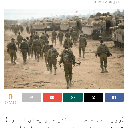
منگل 30-12-2025
0
SHARES
(روزنامہ قدس ـ آنلائن خبر رساں ادارہ)
قابض اسرائیلی فوج نے جنوبی لبنان