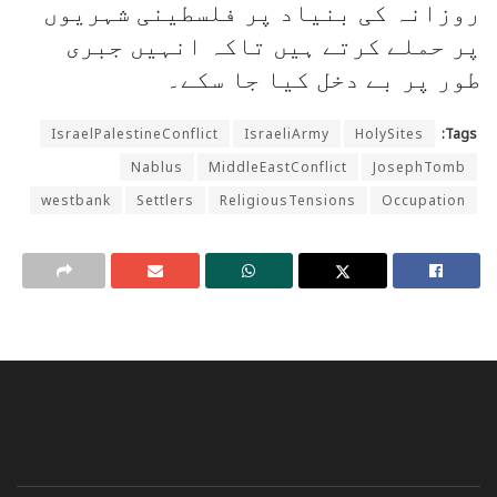
روزانہ کی بنیاد پر فلسطینی شہریوں
پر حملے کرتے ہیں تاکہ انہیں جبری
طور پر بے دخل کیا جا سکے۔
IsraelPalestineConflict
IsraeliArmy
HolySites
Tags:
Nablus
MiddleEastConflict
JosephTomb
westbank
Settlers
ReligiousTensions
Occupation