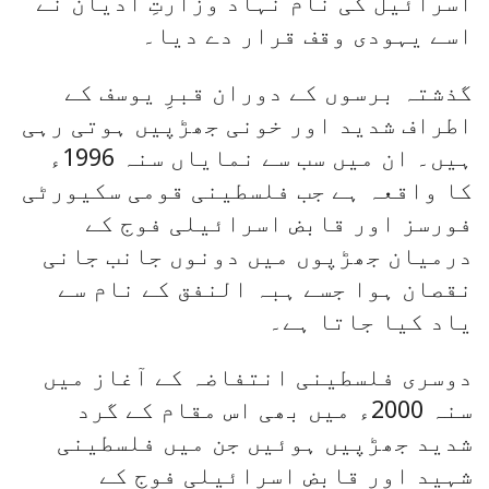
اسرائیل کی نام نہاد وزارتِ ادیان نے
اسے یہودی وقف قرار دے دیا۔
گذشتہ برسوں کے دوران قبرِ یوسف کے
اطراف شدید اور خونی جھڑپیں ہوتی رہی
ہیں۔ ان میں سب سے نمایاں سنہ 1996ء
کا واقعہ ہے جب فلسطینی قومی سکیورٹی
فورسز اور قابض اسرائیلی فوج کے
درمیان جھڑپوں میں دونوں جانب جانی
نقصان ہوا جسے ہبہ النفق کے نام سے
یاد کیا جاتا ہے۔
دوسری فلسطینی انتفاضہ کے آغاز میں
سنہ 2000ء میں بھی اس مقام کے گرد
شدید جھڑپیں ہوئیں جن میں فلسطینی
شہید اور قابض اسرائیلی فوج کے