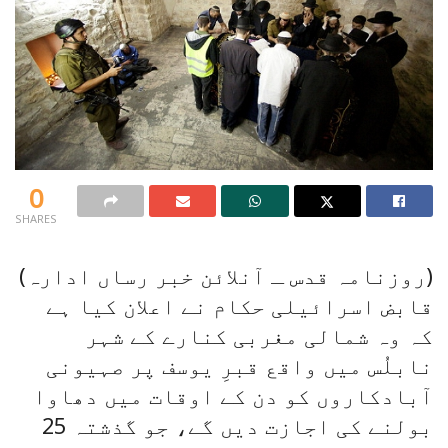
0
SHARES
(روزنامہ قدس ـ آنلائن خبر رساں ادارہ)
قابض اسرائیلی حکام نے اعلان کیا ہے
کہ وہ شمالی مغربی کنارے کے شہر
نابلُس میں واقع قبرِ یوسف پر صہیونی
آبادکاروں کو دن کے اوقات میں دھاوا
بولنے کی اجازت دیں گے، جو گذشتہ 25