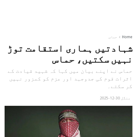
Home
حماس
شہادتیں ہماری استقامت توڑ
نہیں سکتیں، حماس
حماس نے اپنے بیان میں کہا کہ شہید قیادت کے
اثرات قوم کی جدوجہد اور عزم کو کمزور نہیں
کر سکتے۔
منگل 30-12-2025