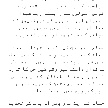
مزاحمت کے راستے پر ثابت قدم رہے
قومی اصولوں سے وابستہ رہے شہدا
اسیران اور زخمیوں کی قربانیوں کے
وفادار رہے اور اپنی جدوجہد میں
سچائی کے ساتھ صفِ اول میں ڈٹے رہے۔
حماس نے واضح کیا کہ یہ شہداء اپنے
عوام کے ساتھ میدانِ معرکہ کے عین قلب
میں شہید ہوئے جہاں انہوں نے مسلسل
شاندار داستانیں رقم کیں جن کا تازہ
ترین باب معرکہ طوفان الاقصی ہے۔ اس
معرکے نے قابض دشمن کو مزید بحران
اور کمزوری میں دھکیل دیا۔
حماس نے ایک بار پھر اس بات کی تجدید