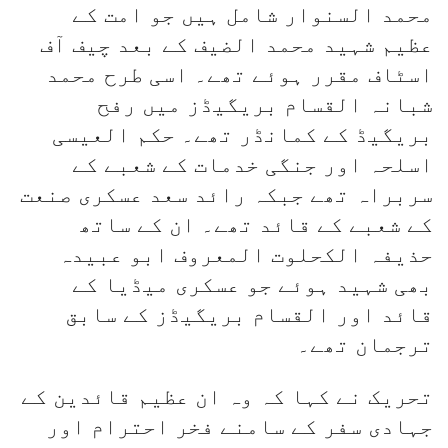
محمد السنوار شامل ہیں جو امت کے
عظیم شہید محمد الضیف کے بعد چیف آف
اسٹاف مقرر ہوئے تھے۔ اسی طرح محمد
شبانہ القسام بریگیڈز میں رفح
بریگیڈ کے کمانڈر تھے۔ حکم العیسی
اسلحہ اور جنگی خدمات کے شعبے کے
سربراہ تھے جبکہ رائد سعد عسکری صنعت
کے شعبے کے قائد تھے۔ ان کے ساتھ
حذیفہ الکحلوت المعروف ابو عبیدہ
بھی شہید ہوئے جو عسکری میڈیا کے
قائد اور القسام بریگیڈز کے سابق
ترجمان تھے۔
تحریک نے کہا کہ وہ ان عظیم قائدین کے
جہادی سفر کے سامنے فخر احترام اور