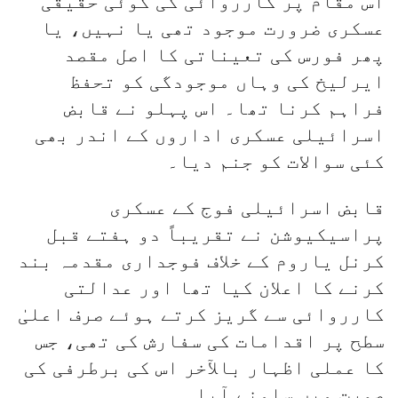
اس مقام پر کارروائی کی کوئی حقیقی
عسکری ضرورت موجود تھی یا نہیں، یا
پھر فورس کی تعیناتی کا اصل مقصد
ایرلیخ کی وہاں موجودگی کو تحفظ
فراہم کرنا تھا۔ اس پہلو نے قابض
اسرائیلی عسکری اداروں کے اندر بھی
کئی سوالات کو جنم دیا۔
قابض اسرائیلی فوج کے عسکری
پراسیکیوشن نے تقریباً دو ہفتے قبل
کرنل یاروم کے خلاف فوجداری مقدمہ بند
کرنے کا اعلان کیا تھا اور عدالتی
کارروائی سے گریز کرتے ہوئے صرف اعلیٰ
سطح پر اقدامات کی سفارش کی تھی، جس
کا عملی اظہار بالآخر اس کی برطرفی کی
صورت میں سامنے آیا۔