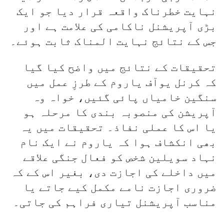
نہایت خطرناک واقعہ قرار دیا جو ایک
بڑی آپریشنل ناکامی کی علامت ہے اور
جس کے نتائج نہایت المناک ثابت ہوئے۔
تحقیقات کے نتائج میں واضح کیا گیا
کہ کرنل یوآف یاروم کے طرزِ عمل میں
سنگین خامیاں پائی گئیں، خواہ وہ
آپریشن کی منصوبہ بندی کا مرحلہ ہو
یا اس کا عملی نفاذ۔ تحقیقات میں یہ
بھی انکشاف ہوا کہ یاروم نے ایک نام
نہاد سویلین شخص کو فعال جنگی علاقے
میں داخلے کی اجازت دی، بغیر اس کے کہ
ضروری اجازت نامے مکمل کیے جاتے یا
مناسب آپریشنل تیاری فراہم کی جاتی۔