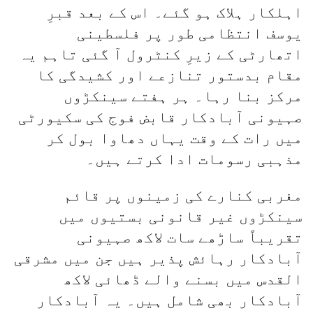
اہلکار ہلاک ہو گئے۔ اس کے بعد قبرِ
یوسف انتظامی طور پر فلسطینی
اتھارٹی کے زیرِ کنٹرول آ گئی تاہم یہ
مقام بدستور تنازعے اور کشیدگی کا
مرکز بنا رہا۔ ہر ہفتے سینکڑوں
صہیونی آبادکار قابض فوج کی سکیورٹی
میں رات کے وقت یہاں دھاوا بول کر
مذہبی رسومات ادا کرتے ہیں۔
مغربی کنارے کی زمینوں پر قائم
سینکڑوں غیر قانونی بستیوں میں
تقریباً ساڑھے سات لاکھ صہیونی
آبادکار رہائش پذیر ہیں جن میں مشرقی
القدس میں بسنے والے ڈھائی لاکھ
آبادکار بھی شامل ہیں۔ یہ آبادکار