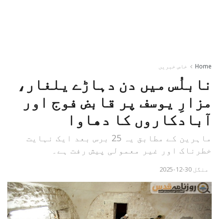
Home
خاص خبریں
نابلُس میں دن دہاڑے یلغار،
مزارِ یوسف پر قابض فوج اور
آبادکاروں کا دھاوا
ماہرین کے مطابق یہ 25 برس بعد ایک نہایت
خطرناک اور غیر معمولی پیش رفت ہے۔
منگل 30-12-2025