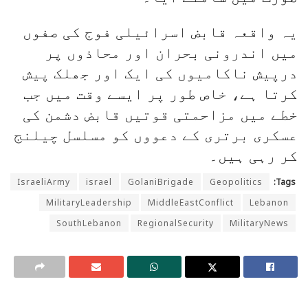
یہ واقعہ قابض اسرائیلی فوج کی صفوں
میں اندرونی بحران اور محاذوں پر
درپیش ناکامیوں کی ایک اور جھلک پیش
کرتا ہے، خاص طور پر ایسے وقت میں جب
خطے میں مزاحمتی قوتیں قابض دشمن کی
عسکری برتری کے دعووں کو مسلسل چیلنج
کر رہی ہیں۔
IsraeliArmy
israel
GolaniBrigade
Geopolitics
Tags:
MilitaryLeadership
MiddleEastConflict
Lebanon
SouthLebanon
RegionalSecurity
MilitaryNews