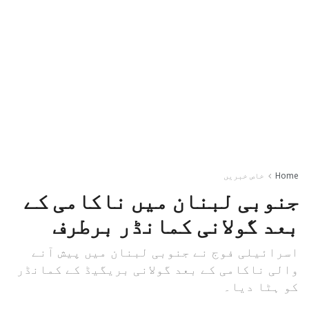
Home
خاص خبریں
جنوبی لبنان میں ناکامی کے
بعد گولانی کمانڈر برطرف
اسرائیلی فوج نے جنوبی لبنان میں پیش آنے
والی ناکامی کے بعد گولانی بریگیڈ کے کمانڈر
کو ہٹا دیا۔