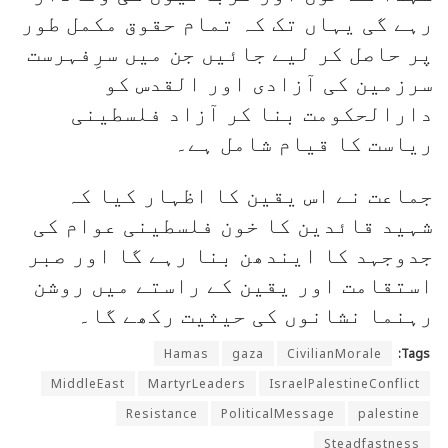
رہے گی یہاں تک کہ تمام حقوق مکمل طور
پر حاصل کر لیے جائیں جن میں سرِفہرست
سرزمین کی آزادی اور القدس کو
دارالحکومت بنا کر آزاد فلسطینی
ریاست کا قیام شامل ہے۔
جماعت نے اس یقین کا اظہار کیا کہ
شہید قائدین کا خون فلسطینی عوام کی
جدوجہد کا ایندھن بنا رہے گا اور صبر
استقامت اور یقین کے راستے میں روشن
رہنما نشانوں کی حیثیت رکھے گا۔
Hamas
gaza
CivilianMorale
Tags:
MiddleEast
MartyrLeaders
IsraelPalestineConflict
Resistance
PoliticalMessage
palestine
Steadfastness