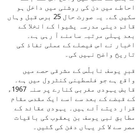
احاطے میں دن کی روشنی میں داخل ہو
سکیں گے۔ یہ صورت حال 25 برس قبل وہاں
قائم دینی مدرسہ یشیوا کے انخلا کے
بعد پہلی مرتبہ سامنے آ رہی ہے۔
اخبار نے اس فیصلے کے عملی نفاذ کی
تاریخ واضح نہیں کی۔
قبرِ یوسف نابلُس کے مشرقی حصے میں
واقع ہے جو فلسطینی کنٹرول میں ہے۔
قابض یہودی مغربی کنارے پر سنہ 1967ء
کے قبضے کے بعد سے اسے ایک مقدس مقام
قرار دیتے آئے ہیں۔ یہودی عقائد کے
مطابق نبی یوسف بن یعقوب کی باقیات
مصر سے لا کر یہاں دفن کی گئیں۔