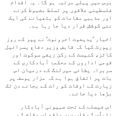
برس میں پہلی مرتبہ ہو گا۔ یہ اقدام
فلسطینی علاقوں پر تسلط مضبوط کرنے
اور مذہبی مقامات کو ہتھیانے کی ایک
نئی کوشش قرار دیا جا رہا ہے۔
اخبار ’یدیعوت احرونوت‘ نے پیر کے روز
رپورٹ کیا کہ قابض وزیر دفاع یسرائیل
کاٹز، کنیسٹ کے رکن زیفی سوکوت اور
قومی اداروں کے محکمۂ آبادکاری کے
سربراہ یشائی میرلنگ کے درمیان اس
بات پر اتفاق ہوا ہے کہ مزار یوسف پر
زیارت کے اوقات کو رات کے بجائے دن تک
بڑھا دیا جائے۔
اس فیصلے کے تحت صہیونی آبادکار
نابلُس کے قلب میں واقع اس مقام کے