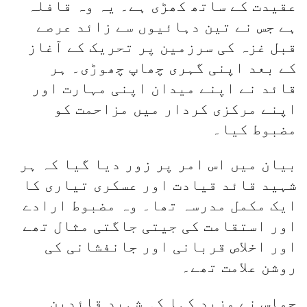
عقیدت کے ساتھ کھڑی ہے۔ یہ وہ قافلہ
ہے جس نے تین دہائیوں سے زائد عرصے
قبل غزہ کی سرزمین پر تحریک کے آغاز
کے بعد اپنی گہری چھاپ چھوڑی۔ ہر
قائد نے اپنے میدان اپنی مہارت اور
اپنے مرکزی کردار میں مزاحمت کو
مضبوط کیا۔
بیان میں اس امر پر زور دیا گیا کہ ہر
شہید قائد قیادت اور عسکری تیاری کا
ایک مکمل مدرسہ تھا۔ وہ مضبوط ارادے
اور استقامت کی جیتی جاگتی مثال تھے
اور اخلاص قربانی اور جانفشانی کی
روشن علامت تھے۔
حماس نے مزید کہا کہ شہید قائدین