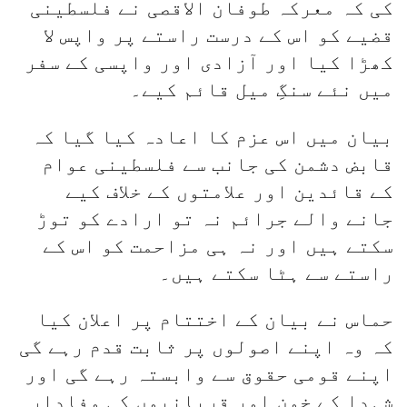
کی کہ معرکہ طوفان الاقصی نے فلسطینی
قضیے کو اس کے درست راستے پر واپس لا
کھڑا کیا اور آزادی اور واپسی کے سفر
میں نئے سنگِ میل قائم کیے۔
بیان میں اس عزم کا اعادہ کیا گیا کہ
قابض دشمن کی جانب سے فلسطینی عوام
کے قائدین اور علامتوں کے خلاف کیے
جانے والے جرائم نہ تو ارادے کو توڑ
سکتے ہیں اور نہ ہی مزاحمت کو اس کے
راستے سے ہٹا سکتے ہیں۔
حماس نے بیان کے اختتام پر اعلان کیا
کہ وہ اپنے اصولوں پر ثابت قدم رہے گی
اپنے قومی حقوق سے وابستہ رہے گی اور
شہدا کے خون اور قربانیوں کی وفادار