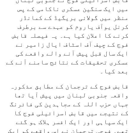
میں ایک سنگین عسکری ناکامی کے پس
منظر میں گولانی بریگیڈ کے کمانڈر
کرنل یوآف یاروم کو عہدے سے برطرف
کرنے کا اعلان کیا ہے۔ یہ فیصلہ قابض
فوج کے چیف آف اسٹاف ایال زامیر نے
ایک سال قبل پیش آنے والے واقعے کی
عسکری تحقیقات کے نتائج سامنے آنے کے
بعد کیا۔
قابض فوج کے ترجمان کے مطابق مذکورہ
واقعہ جنوبی لبنان میں پیش آیا تھا
جہاں حزب اللہ کے مجاہدین کی فائرنگ
کے نتیجے میں قابض اسرائیلی فوج کا
ایک سپاہی اور ایک افسر ہلاک ہو گئے
تھے۔ فوجی ترجمان نے اس واقعے کو ایک