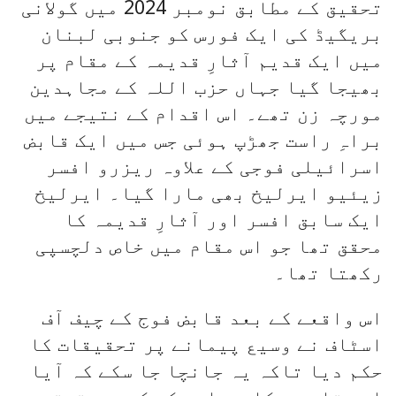
تحقیق کے مطابق نومبر 2024 میں گولانی
بریگیڈ کی ایک فورس کو جنوبی لبنان
میں ایک قدیم آثارِ قدیمہ کے مقام پر
بھیجا گیا جہاں حزب اللہ کے مجاہدین
مورچہ زن تھے۔ اس اقدام کے نتیجے میں
براہِ راست جھڑپ ہوئی جس میں ایک قابض
اسرائیلی فوجی کے علاوہ ریزرو افسر
زیئیو ایرلیخ بھی مارا گیا۔ ایرلیخ
ایک سابق افسر اور آثارِ قدیمہ کا
محقق تھا جو اس مقام میں خاص دلچسپی
رکھتا تھا۔
اس واقعے کے بعد قابض فوج کے چیف آف
اسٹاف نے وسیع پیمانے پر تحقیقات کا
حکم دیا تاکہ یہ جانچا جا سکے کہ آیا