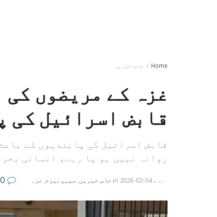
Home
خاص خبریں
غزہ کے مریضوں کی 
قابض اسرائیل کی پ
قابض اسرائیل کی پابندیوں کے باعث غ
روانہ نہیں ہو پا رہے، انسانی بحرا
0
بدھ 04-02-2026
in
خاص خبریں
,
صیہونیزم
,
غزہ