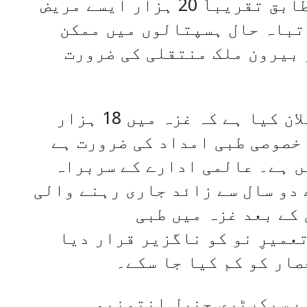
نے بتایا کہ وزارتِ صحت کے مطابق تقریباً 20 ہزار ایسے مریض
 تباہ حال ہسپتالوں میں ممکن
 بیرون ملک منتقلی کی ضرورت
ادھر عالمی ادارہ صحت نے اعلان کیا ہے کہ غزہ میں 18 ہزار
ی خصوصی طبی امداد کی ضرورت ہے
ں ہے۔ عالمی ادارے کے سربراہ
دو سال سے زائد جاری رہنے والی
کے بعد غزہ میں طبی
عمیرِ نو کو ناگزیر قرار دیا
صار کو کم کیا جا سکے۔
ے سیکرٹری جنرل انتونیو