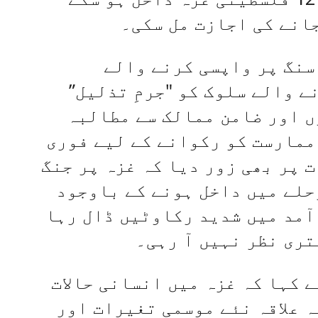
سنگ پر واپسی کرنے والے
 والے سلوک کو "جرمِ تذلیل”
ں اور ضامن ممالک سے مطالبہ
ممارست کو رکوانے کے لیے فوری
 پر بھی زور دیا کہ غزہ پر جنگ
حلے میں داخل ہونے کے باوجود
آمد میں شدید رکاوٹیں ڈال رہا
تری نظر نہیں آ رہی۔
 کہا کہ غزہ میں انسانی حالات
 علاقہ نئے موسمی تغیرات اور