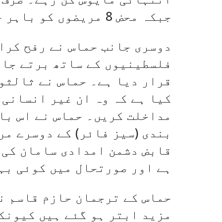
جبکہ محض 8 مریضوں کو باہر جانے کی اجازت مل سکی۔
دوسری جانب حماس نے رفح کرا
فلسطینیوں کے ساتھ برتے جانے
قرار دیا ہے۔ حماس نے ثالثو
کیا ہے کہ وہ ان غیر انسانی 
مداخلت کریں۔ حماس نے اس بات
بندی (سیز فائر) کے دوسرے مر
قابض دشمن امدادی سامان کی 
ہے اور صورتحال میں کوئی بہ
حماس کے ترجمان حازم قاسم نے
مزید ابتر ہو گئے ہیں کیونکہ