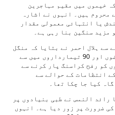
کہ خیموں میں مقیم مہاجرین
 محروم ہیں۔ انہوں نے اشارہ
ندش یا انتہائی معمولی مقدار
 مزید سنگین بنا رہی ہے۔
ے سے ہلال احمر نے بتایا کہ منگل
کے روز قابض حکام نے 45 مریضوں اور 90 تیمارداروں میں سے
5 تیمارداروں کو رفح کراسنگ پار کرنے سے
 کے انتظامات کے حوالے سے
گاہ کیا جا چکا تھا۔
 رائد النمس نے طبی بنیادوں پر
کی ضرورت پر زور دیا ہے۔ انہوں