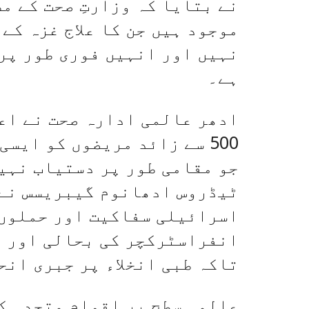
موجود ہیں جن کا علاج غزہ کے
نہیں اور انہیں فوری طور پر
ہے۔
500 سے زائد مریضوں کو ایس
جو مقامی طور پر دستیاب نہی
ٹیڈروس ادھانوم گیبریسس نے 
اسرائیلی سفاکیت اور حملوں 
انفراسٹرکچر کی بحالی اور ت
تاکہ طبی انخلاء پر جبری انح
عالمی سطح پر اقوام متحدہ ک