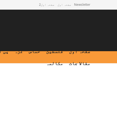
Newsletter
صفحہ اول
صفحہ اول2
صفحہ اول
فلسطین
حماس
غزہ
پی ا
مقالا جات
مکالمہ