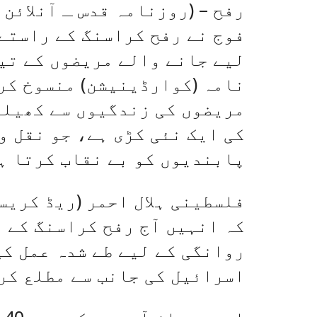
رفح – (روزنامہ قدس ـ آنلائن
فوج نے رفح کراسنگ کے راستے 
لیے جانے والے مریضوں کے تی
نامہ (کوارڈینیشن) منسوخ کر
مریضوں کی زندگیوں سے کھیلن
کی ایک نئی کڑی ہے، جو نقل و
پابندیوں کو بے نقاب کرتا ہ
فلسطینی ہلال احمر (ریڈ کریس
کہ انہیں آج رفح کراسنگ کے 
روانگی کے لیے طے شدہ عمل کی
اسرائیل کی جانب سے مطلع کر
ا