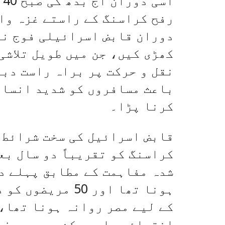
رفح کراسنگ کے راستے غزہ وا
دوران قابض اسرائیلی فوج نے
کھڑی کیں، جن میں طویل تلاشی
نقل و حرکت پر براہ راست دب
باعث مسافروں کو شدید انسان
کرنا پڑا۔
کراسنگ کو تقریباً دو سال بع
ہونا تھا اور 50 
کے لیے مصر روانہ ہونا تھا، 