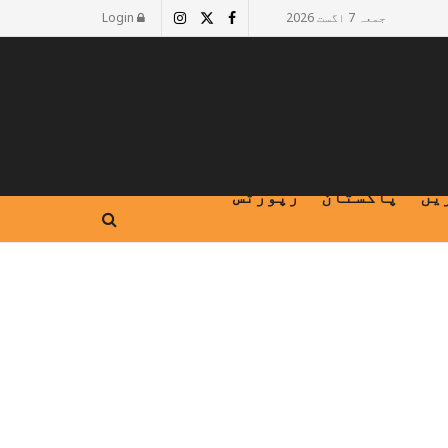
جمعہ 7 اگست 2026
Login
یں
پاکستان
رپورٹس