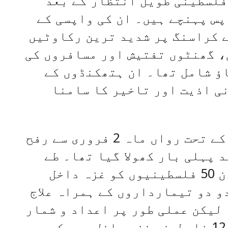
پس پہنچے ہیں۔ ان کی واپسی کے
 کراسنگ پر شدید ترین رکاوٹیں
، گھنٹوں تفتیش اور مسافروں کی
اؤ شامل تھا۔ ان ہتھکنڈوں کے
ی اذیت اور تاخیر کا سامنا
قابض اسرائیل کی سخت شرائط کے تحت رواں ماہ 2 فروری سے رفح
د پہلی بار کھولا گیا تھا۔ طے
شدہ مفاہمت کے مطابق پہلے دن 50 فلسطینیوں کو غزہ داخل
مریضوں کو دو دو تیمارداروں کے ہمراہ علاج
لیکن عملی طور پر اعداد و شمار
انتہائی مایوس کن رہے۔ صرف 12 فلسطینی غزہ داخل ہو سکے