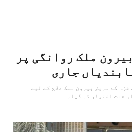
بیرون ملک روانگی پر
ابندیاں جاری
زہ کے مریض بیرون ملک علاج کے لیے
ن شدت اختیار کر گیا۔