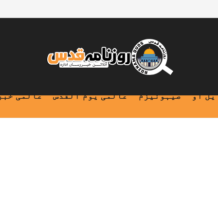
یل او
صیہونیزم
عالمی یوم القدس
عالمی خبر