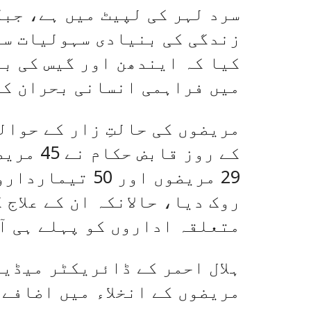
سرد لہر کی لپیٹ میں ہے، جب
زندگی کی بنیادی سہولیات سے
کیا کہ ایندھن اور گیس کی ب
میں فراہمی انسانی بحران کو
مریضوں کی حالتِ زار کے حوال
29 مریضوں اور 0
روک دیا، حالانکہ ان کے علاج
متعلقہ اداروں کو پہلے ہی آ
ہلال احمر کے ڈائریکٹر میڈیا
مریضوں کے انخلاء میں اضافے 