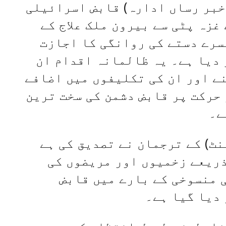
 خبر رساں ادارہ) قابض اسرائیلی
غزہ پٹی سے بیرون ملک علاج کے
سرے دستے کی روانگی کا اجازت
 دیا ہے۔ یہ ظالمانہ اقدام ان
ے اور ان کی تکلیفوں میں اضافے
 حرکت پر قابض دشمن کی سخت ترین
ے۔
نٹ) کے ترجمان نے تصدیق کی ہے
ذریعے زخمیوں اور مریضوں کی
 منسوخی کے بارے میں قابض
 دیا گیا ہے۔
سی دوران آج بدھ کی صبح 40 فلسطینی طویل انتظار کے بعد