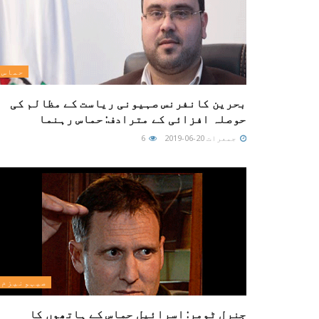
حماس
بحرین کانفرنس صہیونی ریاست کے مظالم کی
حوصلہ افزائی کے مترادف: حماس رہنما
جمعرات 20-06-2019
6
صیہونیزم
جنرل ٹومر: اسرائیل حماس کے ہاتھوں کا