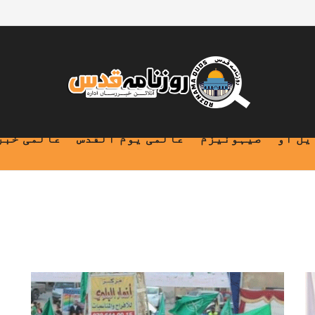
یل او
صیہونیزم
عالمی یوم القدس
عالمی خبر