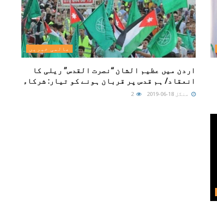
عالمی خبریں
اردن میں عظیم الشان “نصرت القدس” ریلی کا
انعقاد/ ہم قدس پر قربان ہونے کو تیار: شرکاء
منگل 18-06-2019
2