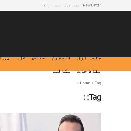
Newsletter
صفحہ اول
صفحہ اول2
صفحہ اول
فلسطین
حماس
غزہ
پی ا
مقالا جات
مکالمہ
:
Home
Tag
:
Tag: