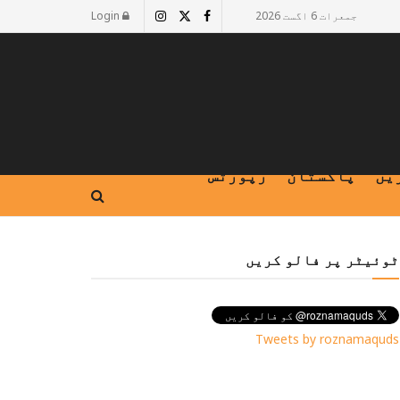
جمعرات 6 اگست 2026
Login
یں
پاکستان
رپورٹس
ٹوئیٹر پر فالو کریں
Tweets by roznamaquds