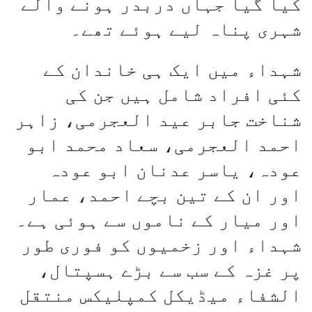
کیا گیا جہاں دربدر ہونے والے
شہری پناہ لیے ہوئے تھے۔
شہداء میں ایک ہی خاندان کے
کئی افراد شامل ہیں جن کی
شناخت جابر عید العجرمی، زاہر
احمد العجرمی، سعاد محمد ابو
عودہ، یاسر عدنان ابو عودہ
اور ان کے تین بچے احمد، عمار
اور میار کے ناموں سے ہوئی ہے۔
شہداء اور زخمیوں کو فوری طور
پر غزہ کے سب سے بڑے ہسپتال،
الشفاء میڈیکل کمپلیکس منتقل