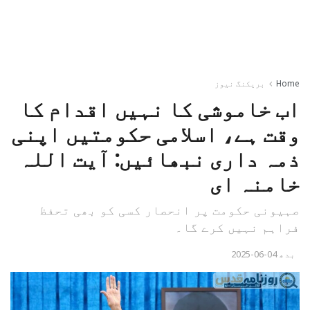
Home
بریکنگ نیوز
اب خاموشی کا نہیں اقدام کا
وقت ہے، اسلامی حکومتیں اپنی
ذمہ داری نبھائیں: آیت اللہ
خامنہ ای
صہیونی حکومت پر انحصار کسی کو بھی تحفظ
فراہم نہیں کرے گا۔
بدھ 04-06-2025