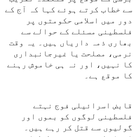
سے خطاب کرتے ہوئے کہا کہ آج کے
دور میں اسلامی حکومتوں پر
فلسطینی مسئلے کے حوالے سے
بھاری ذمہ داریاں ہیں۔ یہ وقت
نرمی، مصلحت یا غیرجانبداری
کا نہیں، اور نہ ہی خاموش رہنے
کا موقع ہے۔
قابض اسرائیلی فوج نہتے
فلسطینی لوگوں کو بموں اور
گولیوں سے قتل کر رہے ہیں۔