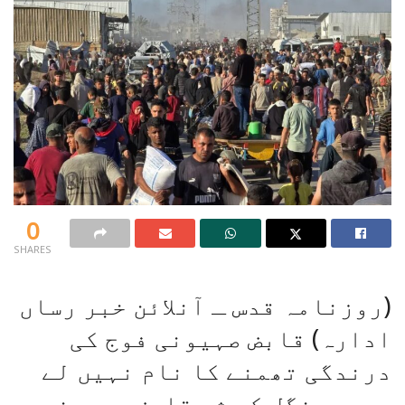
0
SHARES
(روزنامہ قدس ـ آنلائن خبر رساں
ادارہ) قابض صہیونی فوج کی
درندگی تھمنے کا نام نہیں لے
رہی۔ منگل کی شب قابض صہیونی