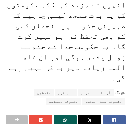
انہوں نے مزید کہا: کہ حکومتوں
کو یہ بات سمجھ لینی چاہیے کہ
صہیونی حکومت پر انحصار کسی
کو بھی تحفظ فراہم نہیں کرے
گا۔ یہ حکومت خدا کے حکم سے
زوال پذیر ہوگی اور ان شاء
اللہ زیادہ دیر باقی نہیں رہے
گی۔
Tags:
آیت اللہ خمینی
اسرائیل
فلسطین
مقبوضہ بیت المقدس
مقبوضہ فلسطین