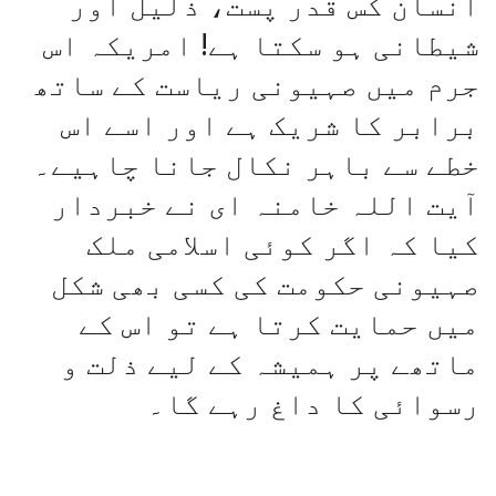
انسان کس قدر پست، ذلیل اور
شیطانی ہو سکتا ہے! امریکہ اس
جرم میں صہیونی ریاست کے ساتھ
برابر کا شریک ہے اور اسے اس
خطے سے باہر نکال جانا چاہیے۔
آیت اللہ خامنہ ای نے خبردار
کیا کہ اگر کوئی اسلامی ملک
صہیونی حکومت کی کسی بھی شکل
میں حمایت کرتا ہے تو اس کے
ماتھے پر ہمیشہ کے لیے ذلت و
رسوائی کا داغ رہے گا۔