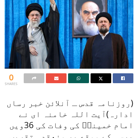
0
SHARES
(روزنامہ قدس ـ آنلائن خبر رساں
ادارہ)آیت اللہ خامنہ ای نے
امام خمینیؒ کی وفات کی 36ویں
برسی کے موقع پر منعقدہ تقریب