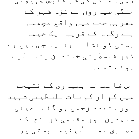
جنگی طیاروں نے غزہ شہر کے
مغربی حصے میں واقع مچھلی
بندرگاہ کے قریب ایک خیمہ
بستی کو نشانہ بنایا جس میں بے
گھر فلسطینی خاندان پناہ لیے
ہوئے تھے۔
اس ظالمانہ بمباری کے نتیجے
میں کم از کم سات فلسطینی شہید
اور متعدد زخمی ہو گئے۔ عینی
شاہدین اور مقامی ذرائع کے
مطابق حملہ اُس خیمہ بستی پر