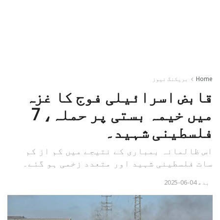
Home
بریکنگ نیوز
قابض اسرائیلی فوج کا غزہ
میں خیمہ بستی پر حملہ، 7
فلسطینی شہید۔
اس ظالمانہ بمباری کے نتیجے میں کم از کم
سات فلسطینی شہید اور متعدد زخمی ہو گئے۔
بدھ 04-06-2025