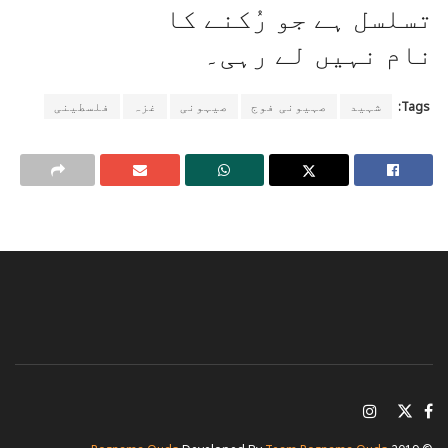
تسلسل ہے جو رُکنے کا
نام نہیں لے رہی۔
Tags:
شہید
صہیونی فوج
صیہونی
غزہ
فلسطینی