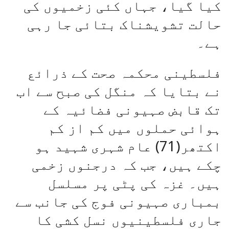
کیا گیا، جہاں کئی زخمیوں کی
حالت تشویشناک بتائی جا رہی
ہے۔
فلسطینی محکمہ صحت کے ذرائع
نے بتایا کہ منگل کی صبح سے اب
تک قابض صہیونی فضائیہ کے
ہوائی حملوں میں کم از کم
اکتھر(71) عام شہری شہید ہو
چکے ہیں، جب کہ درجنوں زخمی
ہیں۔ غزہ کی پٹی پر مسلسل
بمباری صہیونی فوج کی جانب سے
جاری فلسطینیوں نسل کشی کا