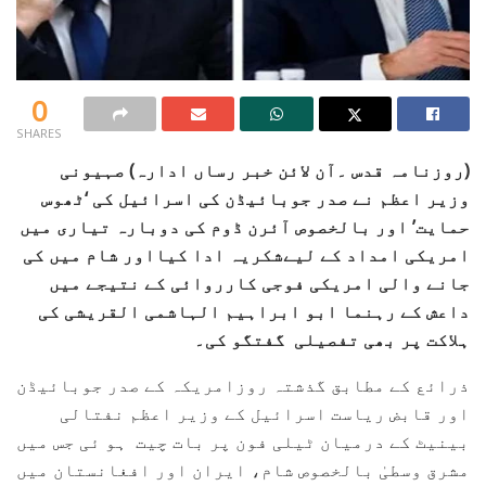
0
SHARES
(روزنامہ قدس ۔آن لائن خبر رساں ادارہ) صہیونی
وزیر اعظم نے صدر جوبائیڈن کی اسرائیل کی ‘ٹھوس
حمایت’ اور بالخصوص آئرن ڈوم کی دوبارہ تیاری میں
امریکی امداد کے لیےشکریہ ادا کیااور شام میں کی
جانے والی امریکی فوجی کارروائی کے نتیجے میں
داعش کے رہنما ابو ابراہیم الہاشمی القریشی کی
ہلاکت پر بھی تفصیلی گفتگو کی۔
ذرائع کے مطابق گذشتہ روزامریکہ کے صدر جوبائیڈن
اور قابض ریاست اسرائیل کے وزیر اعظم نفتالی
بینیٹ کے درمیان ٹیلی فون پر بات چیت ہو ئی جس میں
مشرق وسطیٰ بالخصوص شام، ایران اور افغانستان میں