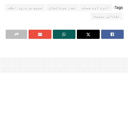
Tags:
آئرن ڈوم سسٹم
صدر جوبائیڈن
صہیونی وزیر اعظم
نفتالی بینیٹ