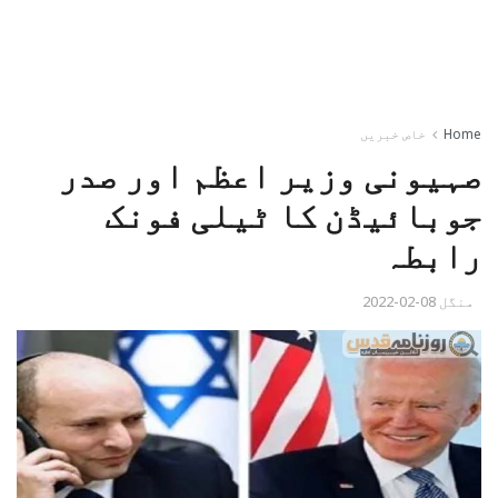
Home
خاص خبریں
صہیونی وزیر اعظم اور صدر
جوبائیڈن کا ٹیلی فونک
رابطہ
منگل 08-02-2022