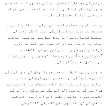
سیکورٹی معاملات کے علاوہ دفاعی تعاون کے ساتھ صدر
جوبائیڈن کی اسرائیل آمد کے حوالے سے بھی متوقع
دورے پر تبادلہ خیال کیا گیا۔
وائٹ ہاوس سے جاری کردہ اس بیان کے مطابق امریکی
صدر جو بائیڈن نے اسرائیلی وزیر اعظم نفتالی
بینیٹ کے ساتھ فون پر بات چیت میں بائیڈن نے کہا
ہےکہ وہ اس سال کے اواخر میں اسرائیل کا دورہ
کرنے پر غور کر رہے ہیں اور ان کی انتظامیہ
”اسرائیل کے آئرن ڈوم سسٹم کو دوبارہ تیار کرنے
میں مکمل تعاون” کرے گی۔
صہیونی وزیر اعظم نے صدر جوبائیڈن کی اسرائیل کی
‘ٹھوس حمایت’ اور بالخصوص آئرن ڈوم کی دوبارہ
تیاری میں امریکی امداد کے لیےشکریہ ادا کیااور
شام میں کی جانے والی امریکی فوجی کارروائی کے
نتیجے میں داعش کے رہنما ابو ابراہیم الہاشمی
القریشی کی ہلاکت پر بھی تفصیلی گفتگو کی۔