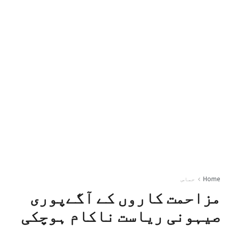
Home
حماس
مزاحمت کاروں کے آگےپوری
صیہونی ریاست ناکام ہوچکی