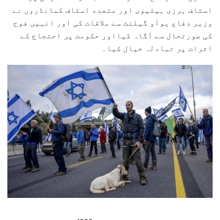
اسٹاف ہرزی ہیلیوی اور متعدد اسٹاف کمانڈروں نے
وزیر دفاع یوآو گیلنٹ سے ملاقات کی اور انہیں فوج
کی صورتحال سے آگاہ کیااور حکومت پر احتجاج کے
اثرات پر تبادلہ خیال کیا۔