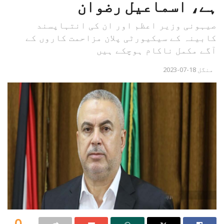
ہے، اسماعیل رضوان
صیہونی وزیر اعظم اور ان کی انتہاپسند
کابینہ کے سیکیورٹی پلان مزاحمت کاروں کے
آگے مکمل ناکام ہوچکے ہیں
منگل 18-07-2023
0