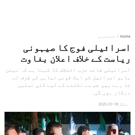
Home
خاص خبریں
اسرائیلی فوج کا صیہونی
ریاست کے خلاف اعلان بغاوت
اسرائیلی قائد حزب اختلاف کا کہنا ہے کہ نیتن
یاہو اسرائیل کو ایک قومی تباہی کی طرف لے
جا رہے ہیں جس سے نکلنے کے لیے کئی نسلیں
درکار ہوں گی۔
منگل 18-07-2023