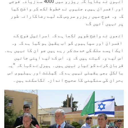
انہوں نے بتایا کہ ریزرو میں 4000 سے زیادہ فوجی
اور افسران ہیں، جنہوں نے خطوط لکھ کر واضح کیا
کہ وہ فوج میں ریزرو سروس کے لیے رضاکارانہ طور
پر نہیں آئیں گے
انھوں نے واضح طوپر لکھا ہے کہ اسرائیل فوج کے
افسران اور سپاہیوں کو اب یقین ہو گیا ہے کہ وہ
ایک ایسے ملک کی خدمت کر رہے ہیں جو ان کا نہیں ہے۔
اس لیے وہ کہتے ہیں کہ وہ اس کے لیے اپنی جانیں
قربان کرنے کو تیار نہیں ہیں۔ ہیرل نے کہا کہ "یہ
بالکل بھی یقینی نہیں ہے کہ گیلنٹ اور ہیلیوی اس
بحران کی سنگینی کا صحیح اندازہ لگاسکتے ہیں۔