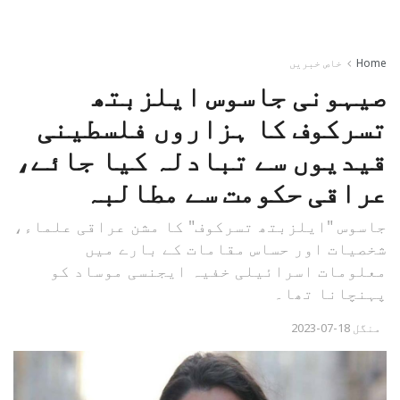
Home
خاص خبریں
صیہونی جاسوس ایلزبتھ
تسرکوف کا ہزاروں فلسطینی
قیدیوں سے تبادلہ کیا جائے،
عراقی حکومت سے مطالبہ
جاسوس "ایلزبتھ تسرکوف" کا مشن عراقی علماء،
شخصیات اور حساس مقامات کے بارے میں
معلومات اسرائیلی خفیہ ایجنسی موساد کو
پہنچانا تھا۔
منگل 18-07-2023