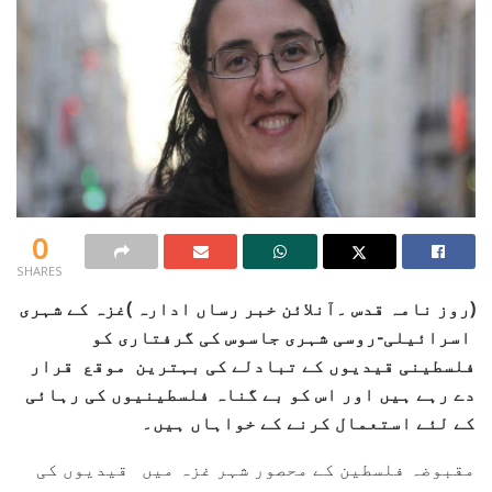
0
SHARES
(روز نامہ قدس ۔آنلائن خبر رساں ادارہ )غزہ کے شہری
اسرائیلی-روسی شہری جاسوس کی گرفتاری کو
فلسطینی قیدیوں کے تبادلے کی بہترین موقع قرار
دے رہے ہیں اور اس کو بے گناہ فلسطینیوں کی رہائی
کے لئے استعمال کرنے کے خواہاں ہیں۔
مقبوضہ فلسطین کے محصور شہر غزہ میں قیدیوں کی