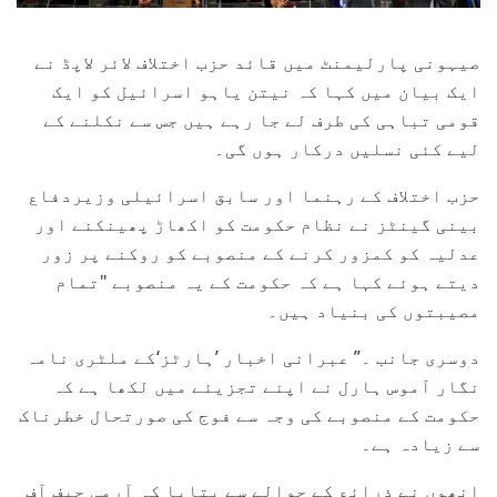
صیہونی پارلیمنٹ میں قائد حزب اختلاف لائر لاپڈ نے
ایک بیان میں کہا کہ نیتن یاہو اسرائیل کو ایک
قومی تباہی کی طرف لے جا رہے ہیں جس سے نکلنے کے
لیے کئی نسلیں درکار ہوں گی۔
حزب اختلاف کے رہنما اور سابق اسرائیلی وزیردفاع
بینی گینٹز نے نظام حکومت کو اکھاڑ پھینکنے اور
عدلیہ کو کمزور کرنے کے منصوبے کو روکنے پر زور
دیتے ہوئے کہا ہے کہ حکومت کے یہ منصوبے "تمام
مصیبتوں کی بنیاد ہیں۔
دوسری جانب ۔” عبرانی اخبار ’ہارٹز‘کے ملٹری نامہ
نگار آموس ہارل نے اپنے تجزیئے میں لکھا ہے کہ
حکومت کے منصوبے کی وجہ سے فوج کی صورتحال خطرناک
سے زیادہ ہے۔
انھوں نے ذرائع کے حوالے سے بتایا کہ آرمی چیف آف