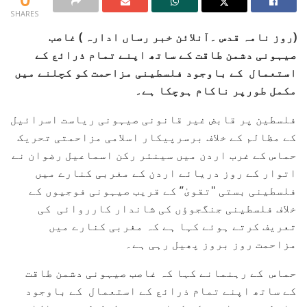
SHARES
(روز نامہ قدس ۔آنلائن خبر رساں ادارہ ) غاصب
صیہونی دشمن طاقت کے ساتھ اپنے تمام ذرائع کے
استعمال کے باوجود فلسطینی مزاحمت کو کچلنے میں
مکمل طورپر ناکام ہوچکا ہے۔
فلسطین پر قابض غیر قانونی صیہونی ریاست اسرائیل
کے مظالم کے خلاف برسرپیکار اسلامی مزاحمتی تحریک
حماس کے غرب اردن میں سینئر رکن اسماعیل رضوان نے
اتوار کے روز دریائے اردن کے مغربی کنارے میں
فلسطینی بستی "تقویٰ” کے قریب صیہونی فوجیوں کے
خلاف فلسطینی جنگجوؤں کی شاندار کارروائی کی
تعریف کرتے ہوئے کہا ہے کہ مغربی کنارے میں
مزاحمت روز بروز پھیل رہی ہے۔
حماس کے رہنمانے کہا کہ غاصب صیہونی دشمن طاقت
کے ساتھ اپنے تمام ذرائع کے استعمال کے باوجود