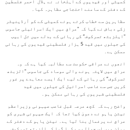
کمیٹی اور قیدیوں کے اہلخانہ نے ہلال احمر فلسطین
کے دفتر کے سامنے احتجاجی مظاہرہ کیا۔
مظاہرین سے خطاب کرتے ہوئے کمیٹی کے کو آرڈینیٹر
زکی دباش نے کہا کہ "عراق میں ایک اسرائیلی جاسوس
"ایلزبتھ تسرکوف” کی رہائی کے بدلے میں تل ابیب
کی جیلوں میں قید 5 ہزار فلسطینی قیدیوں کی رہائی
ممکن ہے۔
انھوں نے عراقی حکومت سے مطالبہ کیا ہے کہ وہ
عراق میں لاپتہ ہونے والی موساد کی جاسوس "الزبتھ
تسرکوف” کی رہائی کے لیے ایک ایسے معاہدے پر غور
کریں جس سے غاصب اسرائیل کی جیلوں میں قید
فلسطینی شہریوں کی رہائی ممکن ہو۔
واضح رہے کہ کچھ عرصہ قبل غاصب صیہونی وزیراعظم
نیتن یاہو نے دعویٰ کیا تھا کہ ایک صیہونی شہری کو
عراق نے یرغمال بنا لیا ہے۔ نیتن یاہو کے دفتر کے
بیان میں اس حوالے سے کہا گیا کہ الزبتھ تسرکوف