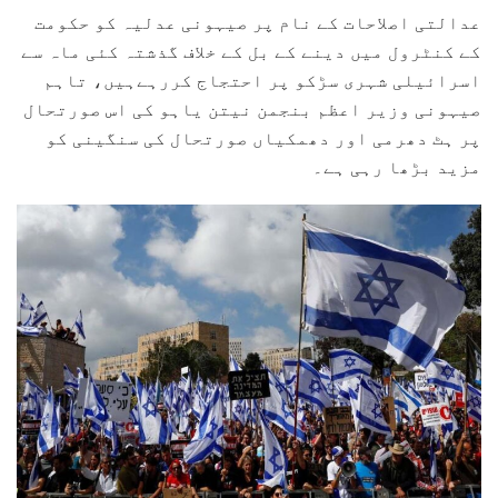
عدالتی اصلاحات کے نام پر صیہونی عدلیہ کو حکومت
کے کنٹرول میں دینے کے بل کے خلاف گذشتہ کئی ماہ سے
اسرائیلی شہری سڑکو پر احتجاج کررہےہیں، تاہم
صیہونی وزیر اعظم بنجمن نیتن یاہو کی اس صورتحال
پر ہٹ دھرمی اور دھمکیاں صورتحال کی سنگینی کو
مزید بڑھا رہی ہے۔