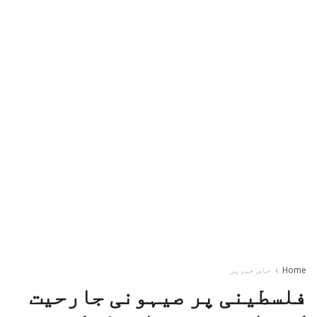
Home
خاص خبریں
فلسطینی پر صیہونی جارحیت