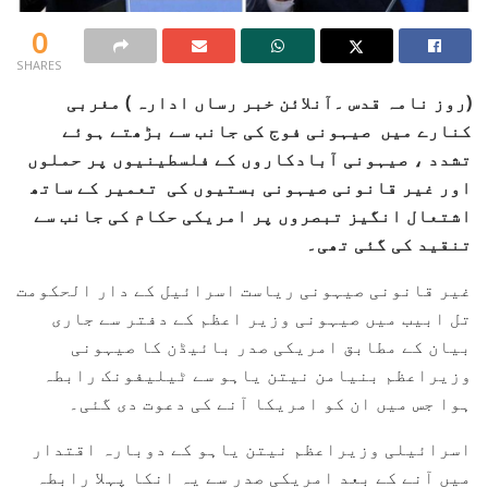
0
SHARES
(روز نامہ قدس ۔آنلائن خبر رساں ادارہ ) مغربی
کنارے میں صیہونی فوج کی جانب سے بڑھتے ہوئے
تشدد ، صیہونی آبادکاروں کے فلسطینیوں پر حملوں
اور غیر قانونی صیہونی بستیوں کی تعمیر کے ساتھ
اشتعال انگیز تبصروں پر امریکی حکام کی جانب سے
تنقید کی گئی تھی۔
غیر قانونی صیہونی ریاست اسرائیل کے دار الحکومت
تل ابیب میں صیہونی وزیر اعظم کے دفتر سے جاری
بیان کے مطابق امریکی صدر بائیڈن کا صیہونی
وزیراعظم بنیامن نیتن یاہو سے ٹیلیفونک رابطہ
ہوا جس میں ان کو امریکا آنے کی دعوت دی گئی۔
اسرائیلی وزیراعظم نیتن یاہو کے دوبارہ اقتدار
میں آنے کے بعد امریکی صدر سے یہ انکا پہلا رابطہ