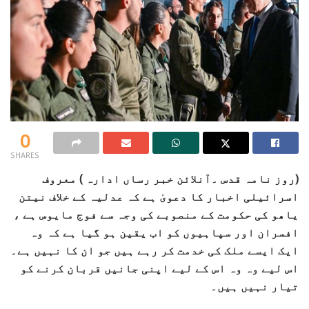
0
SHARES
(روز نامہ قدس ۔آنلائن خبر رساں ادارہ ) معروف
اسرائیلی اخبار کا دعویٰ ہے کہ عدلیہ کے خلاف نیتن
یاھو کی حکومت کے منصوبے کی وجہ سے فوج مایوس ہے ،
افسران اور سپاہیوں کو اب یقین ہو گیا ہے کہ وہ
ایک ایسے ملک کی خدمت کر رہے ہیں جو ان کا نہیں ہے۔
اس لیے وہ وہ اس کے لیے اپنی جانیں قربان کرنے کو
تیار نہیں ہیں۔