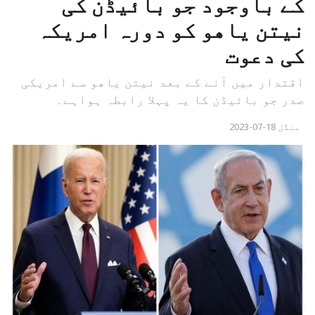
کے باوجود جو بائیڈن کی
نیتن یاھو کو دورہ امریکہ
کی دعوت
اقتدار میں آنے کے بعد نیتن یاھو سے امریکی
صدر جو بائیڈن کا یہ پہلا رابطہ ہواہے۔
منگل 18-07-2023