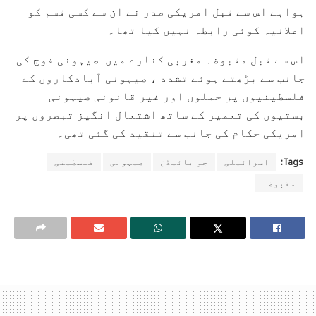
ہواہے اس سے قبل امریکی صدر نے ان سے کسی قسم کو
اعلانیہ کوئی رابطہ نہیں کیا تھا۔
اس سے قبل مقبوضہ مغربی کنارے میں صیہونی فوج کی
جانب سے بڑھتے ہوئے تشدد ، صیہونی آبادکاروں کے
فلسطینیوں پر حملوں اور غیر قانونی صیہونی
بستیوں کی تعمیر کے ساتھ اشتعال انگیز تبصروں پر
امریکی حکام کی جانب سے تنقید کی گئی تھی۔
Tags:
اسرائیلی
جو بائیڈن
صیہونی
فلسطینی
مقبوضہ