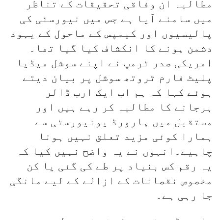
مطالبہ ان وفاقی تحقیقات کے تناظر
میں سامنے آیا ہے جس میں نیورسٹی کی
پالیسیوں اور کیمپس کے ماحول کے یہود
دشمن ہونے کا انکشاف کیا گیا تھا۔
امریکی صدر ٹرمپ نے اپنے سوشل میڈیا
پلیٹ فارم ٹروتھ سوشل پر بیان دیتے
ہوئے کہا کہ ہم اب ایک ارب ڈالر
ہرجانے کا مطالبہ کر رہے ہیں اور
مستقبل میں ہارورڈ یونیورسٹی سے
ہمارا کوئی مزید تعلق نہیں ہونا
چاہیے۔انہوں نے یہ واضح نہیں کیا کہ
یہ رقم کس بنیاد پر طے کی گئی یا کن
مخصوص نقصانات کے ازالے کے لیے مانگی
جا رہی ہے۔