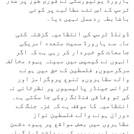
ہارورڈ یونیورسٹی نے فوری طور پر صدر
ٹرمپ کے اس نئے مطالبے پر کوئی
باضابطہ ردعمل نہیں دیا۔
ڈونلڈ ٹرمپ کی انتظامیہ گزشتہ کئی
ماہ سے ہارورڈ سمیت متعدد امریکی
جامعات کو خبردار کر رہی ہے کہ اگر
انہوں نے کیمپس میں مبینہ یہود مخالف
سرگرمیوں، فلسطین کے حق میں ہونے
والے مظاہروں، تنوع پروگرامز اور
ٹرانس جینڈر پالیسیوں پر نظرثانی نہ
کی تو وفاقی فنڈنگ روکی جا سکتی ہے۔
انتظامیہ کا موقف ہے کہ غزہ جنگ کے
دوران ہونے والے فلسطین نواز
مظاہروں میں بعض مواقع پر یہود دشمن
نعروں اور رویوں کو برداشت کیا گیا،