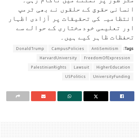
انسانی حقوق کے حلقوں نے بھی ٹرمپ
انتظامیہ کی تحقیقات پر آزادی اظہار
اور تعلیمی خودمختاری کے حوالے سے
تحفظات ظاہر کیے ہیں۔
DonaldTrump
CampusPolicies
AntiSemitism
Tags:
HarvardUniversity
FreedomOfExpression
PalestinianRights
Lawsuit
HigherEducation
USPolitics
UniversityFunding