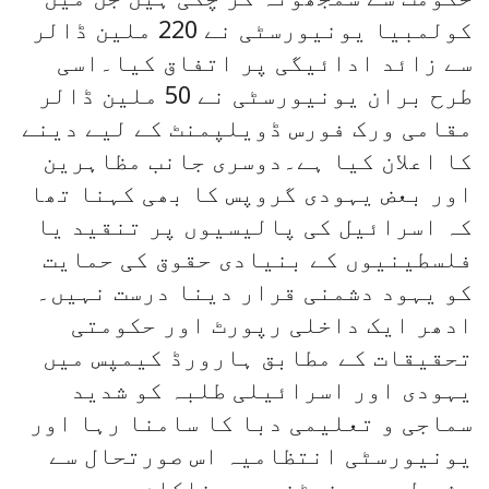
کولمبیا یونیورسٹی نے 220 ملین ڈالر
سے زائد ادائیگی پر اتفاق کیا۔اسی
طرح بران یونیورسٹی نے 50 ملین ڈالر
مقامی ورک فورس ڈویلپمنٹ کے لیے دینے
کا اعلان کیا ہے۔دوسری جانب مظاہرین
اور بعض یہودی گروپس کا بھی کہنا تھا
کہ اسرائیل کی پالیسیوں پر تنقید یا
فلسطینیوں کے بنیادی حقوق کی حمایت
کو یہود دشمنی قرار دینا درست نہیں۔
ادھر ایک داخلی رپورٹ اور حکومتی
تحقیقات کے مطابق ہارورڈ کیمپس میں
یہودی اور اسرائیلی طلبہ کو شدید
سماجی و تعلیمی دبا کا سامنا رہا اور
یونیورسٹی انتظامیہ اس صورتحال سے
مثر طور پر نمٹنے میں ناکام رہی۔