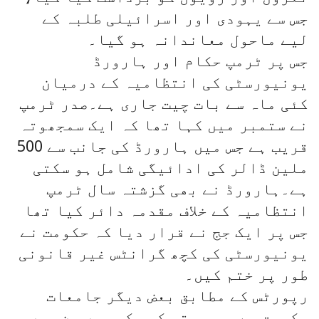
جس سے یہودی اور اسرائیلی طلبہ کے
لیے ماحول معاندانہ ہو گیا۔
جس پر ٹرمپ حکام اور ہارورڈ
یونیورسٹی کی انتظامیہ کے درمیان
کئی ماہ سے بات چیت جاری ہے۔صدر ٹرمپ
نے ستمبر میں کہا تھا کہ ایک سمجھوتہ
قریب ہے جس میں ہارورڈ کی جانب سے 500
ملین ڈالر کی ادائیگی شامل ہو سکتی
ہے۔ہارورڈ نے بھی گزشتہ سال ٹرمپ
انتظامیہ کے خلاف مقدمہ دائر کیا تھا
جس پر ایک جج نے قرار دیا کہ حکومت نے
یونیورسٹی کی کچھ گرانٹس غیر قانونی
طور پر ختم کیں۔
رپورٹس کے مطابق بعض دیگر جامعات
حکومت سے سمجھوتہ کر چکی ہیں جن میں