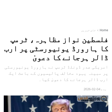
Home
خاص خبریں
فلسطین نواز مظاہرہ، ٹرمپ
کا ہارورڈ یونیورسٹی پر ارب
ڈالر ہرجانے کا دعویٰ
امریکی صدر ڈونلڈ ٹرمپ نے ہارورڈ یونیورسٹی
پر مبینہ یہود مخالف پالیسیوں کے باعث ایک
ارب ڈالر ہرجانے کا دعویٰ کیا۔
بدھ 04-02-2026