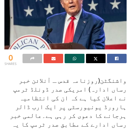
0
SHARES
واشنگٹن(روزنامہ قدس ـ آنلائن خبر
رساں ادارہ) امریکی صدر ڈونلڈ ٹرمپ
نے اعلان کیا ہے کہ ان کی انتظامیہ
ہارورڈ یونیورسٹی پر ایک ارب ڈالر
ہرجانے کا دعوی کر رہی ہے۔عالمی خبر
رساں ادارے کے مطابق صدر ٹرمپ کا یہ