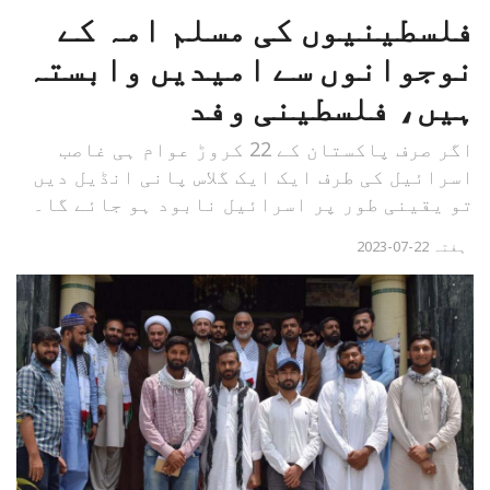
فلسطینیوں کی مسلم امہ کے
نوجوانوں سے امیدیں وابستہ
ہیں، فلسطینی وفد
اگر صرف پاکستان کے 22 کروڑ عوام ہی غاصب
اسرائیل کی طرف ایک ایک گلاس پانی انڈیل دیں
تو یقینی طور پر اسرائیل نابود ہو جائے گا۔
ہفتہ 22-07-2023