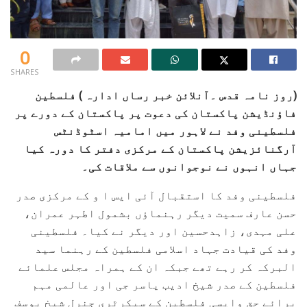
0
SHARES
(روز نامہ قدس ۔آنلائن خبر رساں ادارہ ) فلسطین
فاؤنڈیشن پاکستان کی دعوت پر پاکستان کے دورے پر
فلسطینی وفد نے لاہور میں امامیہ اسٹوڈنٹس
آرگنائزیشن پاکستان کے مرکزی دفتر کا دورہ کیا
جہاں انہوں نے نوجوانوں سے ملاقات کی۔
فلسطینی وفد کا استقبال آئی ایس ا و کے مرکزی صدر
حسن عارف سمیت دیگر رہنماؤں بشمول اطہر عمران،
علی مہدی، زاہدحسین اور دیگر نے کیا۔ فلسطینی
وفد کی قیادت جہاد اسلامی فلسطین کے رہنما سید
البرکہ کر رہے تھے جبکہ ان کے ہمراہ مجلس علمائے
فلسطین کے صدر شیخ ادیب یاسر جی اور عالمی مہم
برائے حق واپسی فلسطین کے سیکرٹری جنرل شیخ یوسف