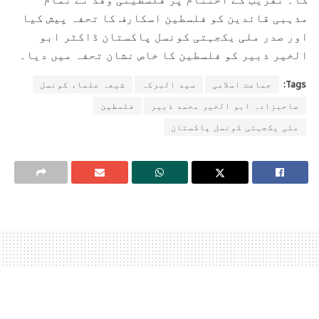
مذہبی قائدین کو فلسطین اسکارف کا تحفہ پیش کیا
اور صدر ملی یکجہتی کونسل پاکستان ڈاکٹر ابو
الخیر ذبیر کو فلسطین کا خاص نشان تحفہ میں دیا۔
Tags:
جماعت اسلامی
سید البرکہ
شیعہ علماء کونسل
صاحبزادہ ابو الخیر محمد ذبیر
فلسطین
ملی یکجہتی کونسل پاکستان