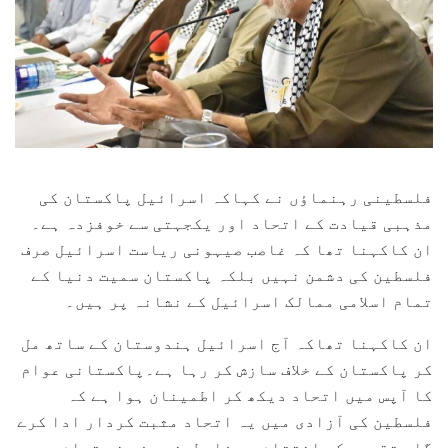
فلسطینی رہنماؤں نے کہاکہ اسرائیل پاکستان کی
مذہبی قیادت کے اتحاد اور یکجہتی سے خوفزدہ ہے۔
ان کاکہنا تھا کہ غاصب صیہونی ریاست اسرائیل صرف
فلسطین کی دشمن نہیں بلکہ پاکستان سمیت دنیا کے
تمام اسلامی ممالک اسرائیل کے نشانہ پر ہیں۔
ان کاکہنا تھاکہ آج اسرائیل ہندوستان کے ساتھ مل
کر پاکستان کے خلاف سازش کر رہا ہے۔پاکستانی عوام
کا آپس میں اتحاد دیکھ کر اطمینان ہوا ہے کہ
فلسطین کی آزادی میں یہ اتحاد مثبت کردار ادا کرے
گا۔ تقریب کے اختتام پر فلسطینی وفد نے تمام