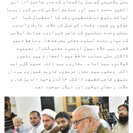
ملی یکجہتی کونسل پاکستان کے صدر صاحبزادہ ابو
الخیر محمد ذبیر اور جماعت اسلامی کے مرکزی رہنما
لیاقت بلوچ نے فلسطینی وفد کا استقبال کیا۔ اس
موقع پر شیعہ علماء کونسل کے علامہ عارف واحدی،
مجلس وحدت مسلمین کے ناصر شیرازی، جماعت اسلامی
کے میاں محمد اسلم، مفتی معرفت شاہ، حافظ ذبیر
ظفر، پیر غلام رسول اویسی، مفتی گلزار نعیمی،
ڈاکٹر علی عباس، حافظ عبد الغفارم پیر منصور
گیلانی، سید اسامہ بخاری، عبد اللہ حمید گل، اسد
اللہ بھٹو، سید نثار ترمذی، جاوید قصوری، سردار
عتیق، قاضی شفیق، ڈاکٹر خالد، وحید الدین شاہ،
علامہ رمضان توقیر اور دیگر موجود تھے۔