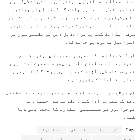
مسلم ممالک اسرائیل پر پانی کی بالٹی انڈیل دیں
تو اسرائیل نابود ہو جائے گا لیکن آج آپ جوانوں
کا جوش اور جذبہ دیکھ کر ہم یہ کہتے ہیں کہ اگر صرف
پاکستان کے بائیس کروڑ عوام ہی غاصب اسرائیل کی
طرف ایک ایک گلاس پانی انڈیل دیں تو یقینی طور پر
اسرائیل نابود ہو جائے گا۔
ان کاکہنا تھا کہ ہمیں یہ سوچنا چاہئیے کہ جب
دنیا بھر کے مسلمان فلسطینیوں سے محبت کرتے ہیں
تو پھر فلسطین آزاد کیوں نہیں ہوتا؟ لہذا ہمیں
عملی اقدامات کی ضرورت ہے۔
اس موقع پر آئی ایس او کے صدر حسن عارف نے فلسطینی
وفد کا شکریہ ادا کیا۔ تقریب کے اختتام پر
نوجوانوں کو فلسطینی اسکارف کا تحفہ بھی دیا
گیا۔
Tags:
آئی ایس ا و
پاکستان
سید البرکہ
شیخ ادیب یاسر جی
شیخ یوسف عباس
فلسطینی وفد