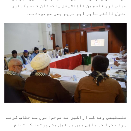
عباس اور فلسطین فاؤنڈیشن پاکستان کے سیکرٹری
جنرل ڈاکٹر صابر ابو مریم بھی موجودتھے۔
فلسطینی وفد کے اراکین نے نوجوانوں سے خطاب کرتے
ہوئے کہا کہ ماضی میں یہ قول مشہورتھا کہ تمام