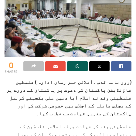
0
SHARES
(روز نامہ قدس ۔آنلائن خبر رساں ادارہ ) فلسطین
فاؤنڈیشن پاکستان کی دعوت پر پاکستان کے دورے پر
فلسطینی وفد نے اسلام آبا دمیں ملی یکجہتی کونسل
کے مجلس عاملہ کے اجلاس میں خصوصی شرکت کی اور
پاکستان کی مذہبی قیادت سے خطاب کیا۔
فلسطینی وفد کی قیادت جہاد اسلامی فلسطین کے
رہنما سید البرکہ کر رہے تھے جبکہ ان کے ہمراہ