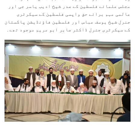
مجلس علمائے فلسطین کے صدر شیخ ادیب یاسر جی اور
عالمی مہم برائے حق واپسی فلسطین کے سیکرٹری
جنرل شیخ یوسف عباس اور فلسطین فاؤنڈیشن پاکستان
کے سیکرٹری جنرل ڈاکٹر صابر ابو مریم موجود تھے۔