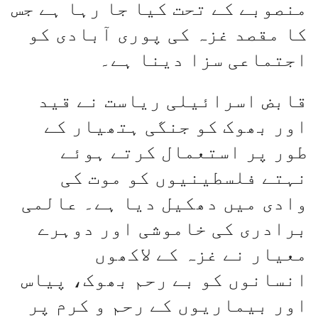
منصوبے کے تحت کیا جا رہا ہے جس
کا مقصد غزہ کی پوری آبادی کو
اجتماعی سزا دینا ہے۔
قابض اسرائیلی ریاست نے قید
اور بھوک کو جنگی ہتھیار کے
طور پر استعمال کرتے ہوئے
نہتے فلسطینیوں کو موت کی
وادی میں دھکیل دیا ہے۔ عالمی
برادری کی خاموشی اور دوہرے
معیار نے غزہ کے لاکھوں
انسانوں کو بے رحم بھوک، پیاس
اور بیماریوں کے رحم و کرم پر