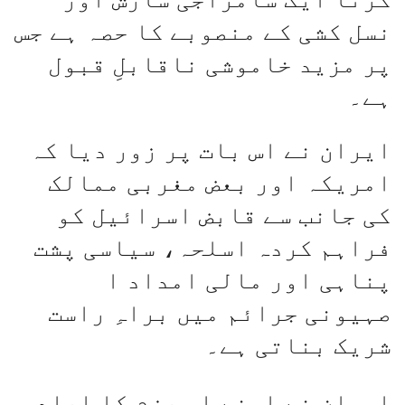
نسل کشی کے منصوبے کا حصہ ہے جس
پر مزید خاموشی ناقابلِ قبول
ہے۔
ایران نے اس بات پر زور دیا کہ
امریکہ اور بعض مغربی ممالک
کی جانب سے قابض اسرائیل کو
فراہم کردہ اسلحہ، سیاسی پشت
پناہی اور مالی امداد ا
صہیونی جرائم میں براہِ راست
شریک بناتی ہے۔
ایران نے اپنے اس عزم کا اعادہ