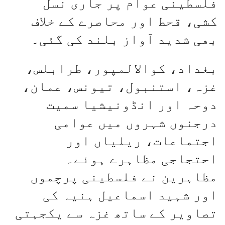
فلسطینی عوام پر جاری نسل
کشی، قحط اور محاصرے کے خلاف
بھی شدید آواز بلند کی گئی۔
بغداد، کوالالمپور، طرابلس،
غزہ، استنبول، تیونس، عمان،
دوحہ اور انڈونیشیا سمیت
درجنوں شہروں میں عوامی
اجتماعات، ریلیاں اور
احتجاجی مظاہرے ہوئے۔
مظاہرین نے فلسطینی پرچموں
اور شہید اسماعیل ہنیہ کی
تصاویر کے ساتھ غزہ سے یکجہتی