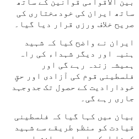
بین الاقوامی قوانین کے ساتھ
ساتھ ایران کی خودمختاری کی
صریح خلاف ورزی قرار دیا گیا۔
ایران نے واضح کیا کہ شہید
ہنیہ اور دیگر شہداء کی راہ
ہمیشہ زندہ رہے گی اور
فلسطینی قوم کی آزادی اور حقِ
خودارادیت کے حصول تک جدوجہد
جاری رہے گی۔
بیان میں کہا گیا کہ فلسطینی
قیادت کو منظم طریقے سے شہید
کرنا ایک سامراجی سازش اور