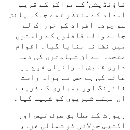
فاؤنڈیشن‘ کے مراکز کے قریب
امداد کے منتظر تھے جبکہ پانش
سو چودہ افراد کو خوراک لے
جانے والے قافلوں کے راستوں
میں نشانہ بنایا گیا۔ اقوام
متحدہ نے ان شہادتوں کی ذمہ
داری قابض اسرائیلی فوج پر
عائد کی ہے جس نے براہ راست
فائرنگ اور بمباری کے ذریعے
ان نہتے شہریوں کو شہید کیا۔
رپورٹ کے مطابق صرف تیس اور
اکتیس جولائی کو شمالی غزہ،