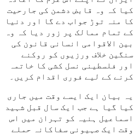
کیا کہ وہ قابض دشمن کی جارحیت
کا منہ توڑ جواب دے گا اور دنیا
کے تمام ممالک پر زور دیا کہ وہ
بین الاقوامی انسانی قانون کی
سنگین خلاف ورزیوں کو روکنے
اور فلسطینی نسل کشی کا خاتمہ
کرنے کے لیے فوری اقدام کریں۔
یہ بیان ایک ایسے وقت میں جاری
کیا گیا ہے جب ایک سال قبل شہید
اسماعیل ہنیہ کو تہران میں اس
وقت ایک صہیونی سفاکانہ حملے