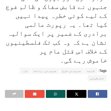
جنہوں نے قابض سفاک و ظالم فوج
کے لیے کوئی خطرہ پیدا نہیں
کیا تھا۔ یہ رپورٹ عالمی
برادری کے ضمیر پر ایک سوالیہ
نشان ہے کہ وہ کب تک فلسطینیوں
کے خلاف اس قتل عام پر
خاموش رہے گی۔
Tags:
شہید
صہیونی فوج
صیہونی ریاست
غزہ
فلسطینی