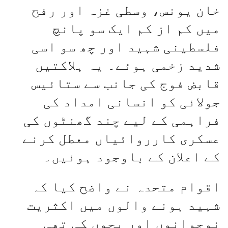
خان یونس، وسطی غزہ اور رفح
میں کم از کم ایک سو پانچ
فلسطینی شہید اور چھ سو اسی
شدید زخمی ہوئے۔ یہ ہلاکتیں
قابض فوج کی جانب سے ستائیس
جولائی کو انسانی امداد کی
فراہمی کے لیے چند گھنٹوں کی
عسکری کارروائیاں معطل کرنے
کے اعلان کے باوجود ہوئیں۔
اقوام متحدہ نے واضح کیا کہ
شہید ہونے والوں میں اکثریت
نوجوانوں اور بچوں کی تھی