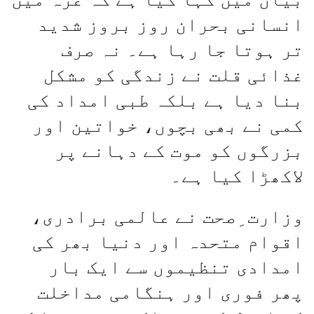
انسانی بحران روز بروز شدید
تر ہوتا جا رہا ہے۔ نہ صرف
غذائی قلت نے زندگی کو مشکل
بنا دیا ہے بلکہ طبی امداد کی
کمی نے بھی بچوں، خواتین اور
بزرگوں کو موت کے دہانے پر
لاکھڑا کیا ہے۔
وزارت ِصحت نے عالمی برادری،
اقوام متحدہ اور دنیا بھر کی
امدادی تنظیموں سے ایک بار
پھر فوری اور ہنگامی مداخلت