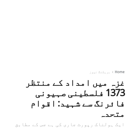
Home
بریکنگ نیوز
غزہ میں امداد کے منتظر
1373 فلسطینی صہیونی
فائرنگ سے شہید: اقوام
متحدہ
ایک ہولناک رپورٹ جاری کی ہے جس کے مطابق