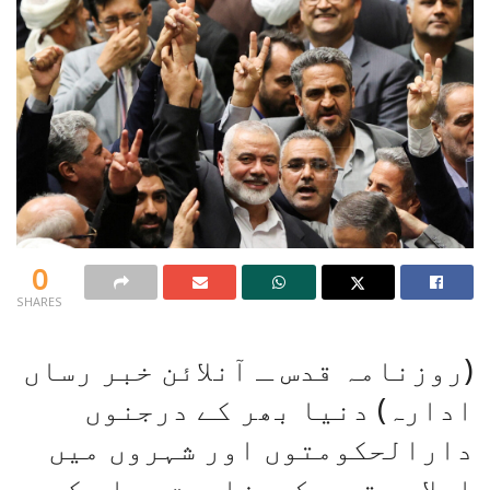
0
SHARES
(روزنامہ قدس ـ آنلائن خبر رساں
ادارہ) دنیا بھر کے درجنوں
دارالحکومتوں اور شہروں میں
اسلامی تحریک ِِِِمزاحمت حماس کے