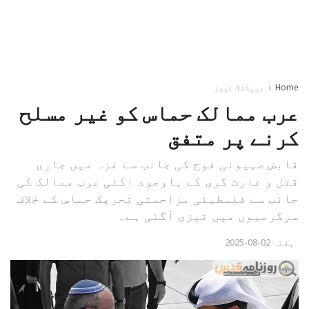
Home
بریکنگ نیوز
عرب ممالک حماس کو غیر مسلح
کرنے پر متفق
قابض صہیونی فوج کی جانب سے غزہ میں جاری
قتل و غارت گری کے باوجود اکئی عرب ممالک کی
جانب سے فلسطینی مزاحمتی تحریک حماس کے خلاف
سرگرمیوں میں تیزی آگئی ہے۔
ہفتہ 02-08-2025