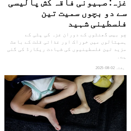
غزہ: صہیونی فاقہ کش پالیسی
سے دو بچوں سمیت تین
فلسطینی شہید
چو بیس گھنٹوں کے دوران غزہ کی پٹی کے
ہسپتالوں میں خوراک اور غذائی قلت کے باعث
مزید تین فلسطینیوں کی شہادت ریکارڈ کی گئی
ہے۔
ہفتہ 02-08-2025