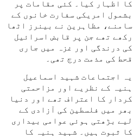
کا اظہار کیا۔ کئی مقامات پر
بشمول امریکی سفارت خانوں کے
سامنے، مظاہرین نے بینرز اٹھا
رکھے تھے جن پر قابض اسرائیل
کی درندگی اور غزہ میں جاری
قحط کی مذمت درج تھی۔
یہ اجتماعات شہید اسماعیل
ہنیہ کے نظریے اور مزاحمتی
کردار کا اعتراف تھے اور دنیا
بھر میں فلسطین کی آزادی کے
لیے بڑھتی ہوئی عوامی بیداری
کا ثبوت ہیں۔ شہید ہنیہ کا