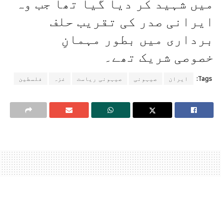
میں شہید کر دیا گیا تھا جب وہ
ایرانی صدر کی تقریب حلف
برداری میں بطور مہمانِ
خصوصی شریک تھے۔
Tags:
ایران
صیہونی
صیہونی ریاست
غزہ
فلسطین