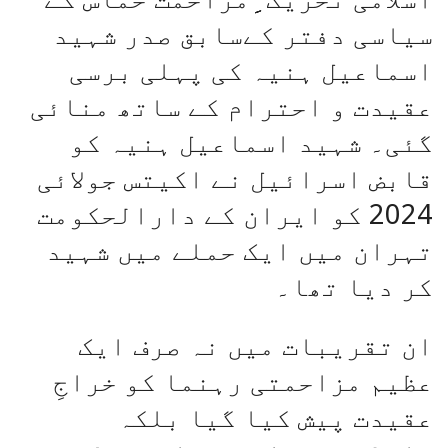
سیاسی دفتر کےسابق صدر شہید
اسماعیل ہنیہ کی پہلی برسی
عقیدت و احترام کے ساتھ منائی
گئی۔ شہید اسماعیل ہنیہ کو
قابض اسرائیل نے اکیتس جولائی
2024 کو ایران کے دارالحکومت
تہران میں ایک حملے میں شہید
کر دیا تھا۔
ان تقریبات میں نہ صرف ایک
عظیم مزاحمتی رہنما کو خراجِ
عقیدت پیش کیا گیا بلکہ