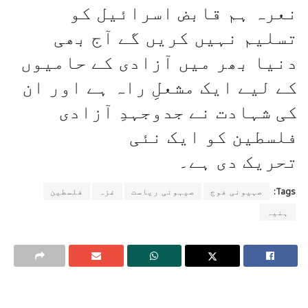
نعرہ ہم قابض اسرائیل کو
تسلیم نہیں کریں گے آج بھی
دنیا بھر میں آزادی کے حامیوں
کے لیے ایک مشعلِ راہ ہے اور ان
کی شہادت نے جدوجہدِ آزادی
فلسطین کو ایک نئی
تحریک دی ہے۔
Tags:
صہیونی فوج
صیہونی ریاست
غزہ
فلسطین
ہنیہ