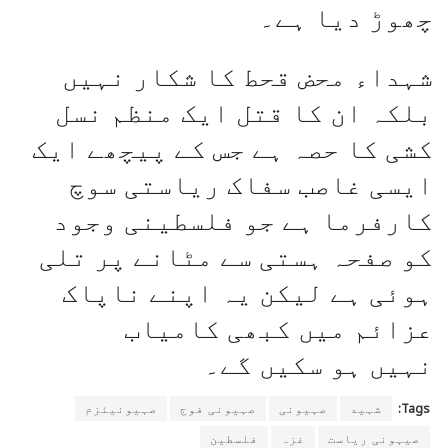
چھوڑ دیا ہے۔
شہداء محض قحط کا شکار نہیں
بلکہ ان کا قتل ایک منظم نسل
کشی کا حصہ ہے جس کے پیچھے ایک
ایسی غاصب سفاک ریاستی سوچ
کارفرما ہے جو فلسطینی وجود
کو صفحہ ہستی سے مٹانے پر تلی
ہوئی ہے لیکن یہ اپنے ناپاک
عزائم میں کبھی کامیاب
نہیں ہو سکیں گے۔
Tags:
شہید
صہیونی
صہیونی فوج
صہیونیئزم
صیہونی ریاست
غزہ
فلسطین