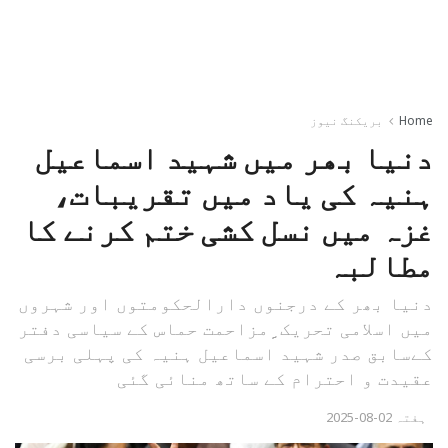
Home
بریکنگ نیوز
دنیا بھر میں شہید اسماعیل
ہنیہ کی یاد میں تقریبات،
غزہ میں نسل کشی ختم کرنے کا
مطالبہ
دنیا بھر کے درجنوں دارالحکومتوں اور شہروں
میں اسلامی تحریک ِِِِمزاحمت حماس کے سیاسی دفتر
کےسابق صدر شہید اسماعیل ہنیہ کی پہلی برسی
عقیدت و احترام کے ساتھ منائی گئی
ہفتہ 02-08-2025