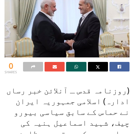
0
SHARES
(روزنامہ قدس ـ آنلائن خبر رساں
ادارہ) اسلامی جمہوریہ ایران
نے حماس کے سابق سیاسی بیورو
چیف، شہید اسماعیل ہنیہ کی
پہلی برسی کے موقع پر مظلوم