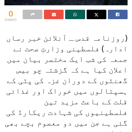
0
SHARES
(روزنامہ قدس ـ آنلائن خبر رساں
ادارہ) فلسطینی وزارتِ صحت نے
جمعہ کی شب ایک مختصر بیان میں
اعلان کیا ہے کہ گزشتہ چو بیس
گھنٹوں کے دوران غزہ کی پٹی کے
ہسپتالوں میں خوراک اور غذائی
قلت کے باعث مزید تین
فلسطینیوں کی شہادت ریکارڈ کی
گئی ہے جن میں دو معصوم بچے بھی