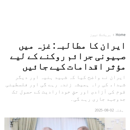
Home
بریکنگ نیوز
ایران کا مطالبہ: غزہ میں
صہیونی جرائم روکنے کے لیے
مؤثر اقدامات کیے جائیں
ایران نے واضح کیا کہ شہید ہنیہ اور دیگر
شہداء کی راہ ہمیشہ زندہ رہے گی اور فلسطینی
قوم کی آزادی اور حقِ خودارادیت کے حصول تک
جدوجہد جاری رہے گی۔
ہفتہ 02-08-2025