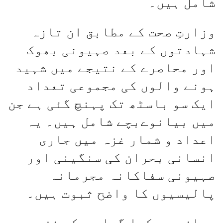
شامل ہیں۔
وزارتِ صحت کے مطابق ان تازہ
شہادتوں کے بعد صہیونی بھوک
اور محاصرے کے نتیجے میں شہید
ہونے والوں کی مجموعی تعداد
ایک سو باسٹھ تک پہنچ گئی ہے جن
میں بیانوےبچے شامل ہیں۔ یہ
اعداد و شمار غزہ میں جاری
انسانی بحران کی سنگینی اور
صہیونی سفاکانہ مجرمانہ
پالیسیوں کا واضح ثبوت ہیں۔
بیان میں کہا گیا ہے کہ غزہ میں