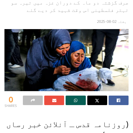
صرف گزشتہ دو ماہ کے دوران غزہ میں تیرہ سو
تہتر فلسطینی اس وقت شہید کر دیے گئے
ہفتہ 02-08-2025
0
SHARES
(روزنامہ قدس ـ آنلائن خبر رساں