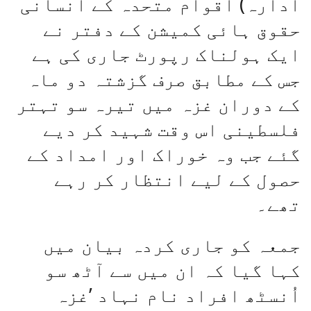
ادارہ) اقوام متحدہ کے انسانی
حقوق ہائی کمیشن کے دفتر نے
ایک ہولناک رپورٹ جاری کی ہے
جس کے مطابق صرف گزشتہ دو ماہ
کے دوران غزہ میں تیرہ سو تہتر
فلسطینی اس وقت شہید کر دیے
گئے جب وہ خوراک اور امداد کے
حصول کے لیے انتظار کر رہے
تھے۔
جمعہ کو جاری کردہ بیان میں
کہا گیا کہ ان میں سے آٹھ سو
اُنسٹھ افراد نام نہاد ’غزہ