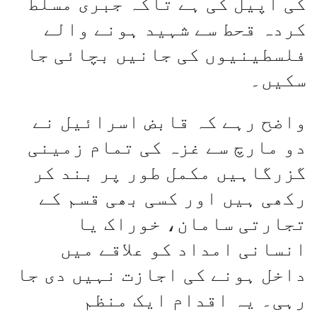
کی اپیل کی ہے تاکہ جبری مسلط
کردہ قحط سے شہید ہونے والے
فلسطینیوں کی جانیں بچائی جا
سکیں۔
واضح رہے کہ قابض اسرائیل نے
دو مارچ سے غزہ کی تمام زمینی
گزرگاہیں مکمل طور پر بند کر
رکھی ہیں اور کسی بھی قسم کے
تجارتی سامان، خوراک یا
انسانی امداد کو علاقے میں
داخل ہونے کی اجازت نہیں دی جا
رہی۔ یہ اقدام ایک منظم