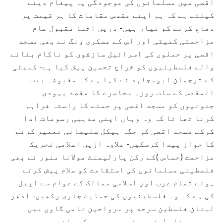
اقصی میں مسلمانوں کی موجودگی یہ پیغام دینے
کیلئے ہے کہ ہم اپنے مقدس مقامات کا ہر قیمت پر
دفاع کرنے کو تیار ہیں- دریں اثنا مقبول عام
مزاحمتی کمیٹی اور اس کے عسکری ونگ نے بھی مسجد
اقصی پر حملوں کی اسرائیل سازشوں کو ناکام بنانے
والے فلسطینیوں کو خراج تحسین پیش کیا ہے- کمیٹی
کے ترجمان ابومجاہد نے کہا ہے کہ مقبوضہ بیت
المقدس کے سات روزہ محاصرے کا مقصد یہودی
جنونیوں کو مسجد اقصی پر حملے کا راستہ فراہم
کرنا تھا تا کہ وہ وہاں اپنی مذہبی رسومات ادا
کرکے مسجد اقصی کی جگہ ہیکل سلیمانی تعمیر کرنے
کا جواز پیدا کرسکیں- علاوہ ازیں اسلامی تحریک
مزاحمت (حماس )کے رکن پارلیمنٹ مولانا منور نے بھی
فلسطینی مسلمانوں کی استقامت کو سلام پیش کرتے
ہوئے تمام عرب اور اسلامی ممالک کے عوام سے اپیل
کی ہے کہ وہ فلسطینیوں کی حمایت جاری رکھیں- ادھر
لبنان فلسطین سرحد پر مرواحین نامی گاوں میں
بیسیوں فلسطینیوں نے یہودیوں کی جانب سے مسجد