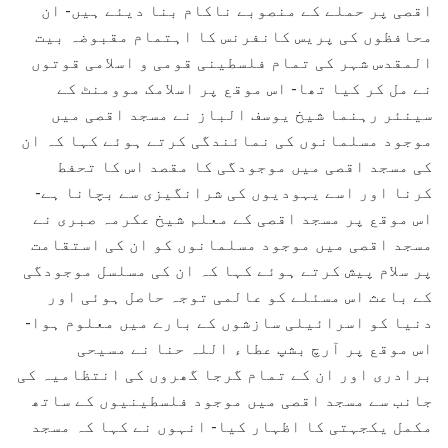
اقصی پر حملے کے منصوبے ناکام بنا دیئے ہیں- ان
محافظوں کی پریس کانفرنس کا اہتمام مقبوضہ بیت
المقدس شہر کی تمام فلسطینی قومی و اسلامی قوتوں
نے مل کر کیا تھا- اس موقع پر اسلامک موومنٹ کے
سینئر رہنما شیخ یوسف الباز نے مسجد اقصی میں
موجود مسلمانوں کی نمائندگی کرتے ہوئے کہا کہ ان
کی مسجد اقصی میں موجودگی کا مقصد اس کا تحفط
کرنا اور اسے یہودیوں کی شرانگیزی سے بچانا ہے-
اس موقع پر مسجد اقصی کے معلم شیخ عکرمہ صبری نے
مسجد اقصی میں موجود مسلمانوں کو ان کی استقامت
پر سلام پیش کرتے ہوئے کہا کہ ان کی مسلسل موجودگی
کے باعث اس مسئلے کو عالمی توجہ حاصل ہوئی اور
دنیا کو اسرائیلی سازشوں کے بارے میں معلوم ہوا-
اس موقع پر آرچ بشپ عطاء اللہ حنا نے مسیحی
برادری اور ان کے تمام گرجا گھروں کی انتظامیہ کی
جانب سے مسجد اقصی میں موجود فلسطینیوں کے ساتھ
مکمل یکجہتی کا اظہار کیا- انہوں نے کہا کہ مسجد