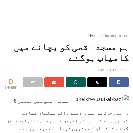
Home
Uncategorized
ہم مسجد اقصی کو بچانے میں
کامیاب ہوگئے
منگل 13-10-2009
0
SHARES
مسجد اقصی میں مسلسل 8
راتیں جاگ کر پہرہ دینے والے مسلمان عبادت
گزاروں نے کہا ہے کہ انہوں نے یہودی انتہاپسندوں
کو زچ کرکے ان کے مذہبی تہوار کے موقع پر مسجد