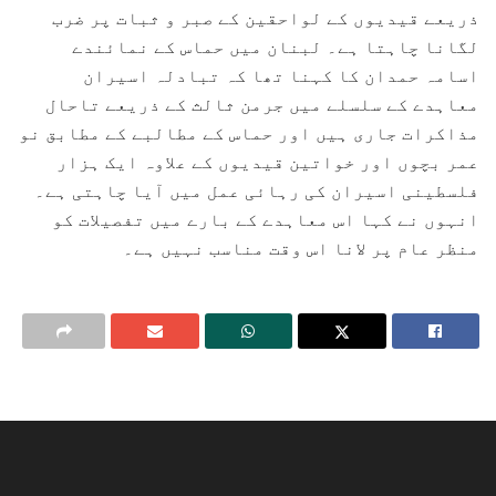
ذریعے قیدیوں کے لواحقین کے صبر و ثبات پر ضرب
لگانا چاہتا ہے۔ لبنان میں حماس کے نمائندے
اسامہ حمدان کا کہنا تھا کہ تبادلہ اسیران
معاہدے کے سلسلے میں جرمن ثالث کے ذریعے تاحال
مذاکرات جاری ہیں اور حماس کے مطالبے کے مطابق نو
عمر بچوں اور خواتین قیدیوں کے علاوہ ایک ہزار
فلسطینی اسیران کی رہائی عمل میں آیا چاہتی ہے۔
انہوں نے کہا اس معاہدے کے بارے میں تفصیلات کو
منظر عام پر لانا اس وقت مناسب نہیں ہے۔