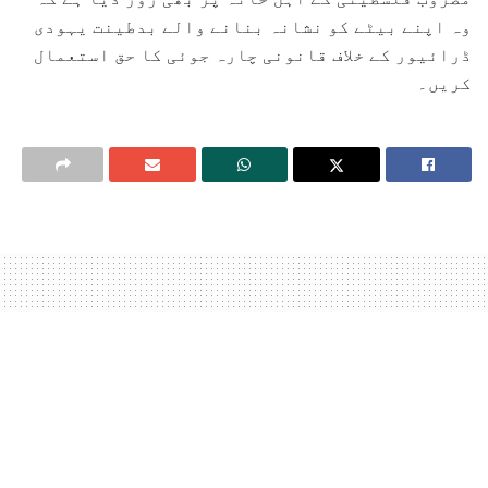
وہ اپنے بیٹے کو نشانہ بنانے والے بدطینت یہودی
ڈرائیور کے خلاف قانونی چارہ جوئی کا حق استعمال
کریں۔