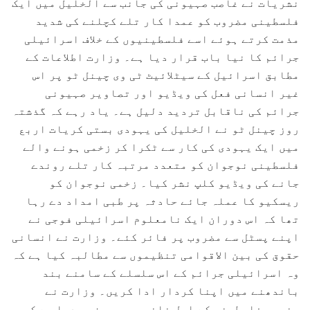
نشریات نے غاصب صہیونی کی جانب سے الخلیل میں ایک
فلسطینی مضروب کو عمدا کار تلے کچلنے کی شدید
مذمت کرتے ہوئے اسے فلسطینیوں کے خلاف اسرائیلی
جرائم کا نیا باب قرار دیا ہے۔ وزارت اطلاعات کے
مطابق اسرائیل کے سیٹلائیٹ ٹی وی چینل ٹو پر اس
غیر انسانی فعل کی ویڈیو اور تصاویر صہیونی
جرائم کی ناقابل تردید دلیل ہے۔ یاد رہے کہ گذشتہ
روز چینل ٹو نے الخلیل کی یہودی بستی کریات اربع
میں ایک یہودی کی کار سے ٹکرا کر زخمی ہونے والے
فلسطینی نوجوان کو متعدد مرتبہ کار تلے روندے
جانے کی ویڈیو کلپ نشر کیا۔ زخمی نوجوان کو
ریسکیو کا عملہ جائے حادثہ پر طبی امداد دے رہا
تھا کہ اس دوران ایک نامعلوم اسرائیلی فوجی نے
اپنے پسٹل سے مضروب پر فائر کئے۔ وزارت نے انسانی
حقوق کی بین الاقوامی تنظیموں سے مطالبہ کیا ہے کہ
وہ اسرائیلی جرائم کے اس سلسلے کے سامنے بند
باندھنے میں اپنا کردار ادا کریں۔ وزارت نے
مضروب فلسطینی کے اہل خانہ پر بھی زور دیا ہے کہ