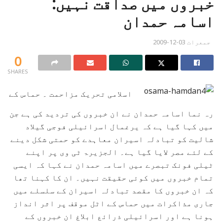
خبروں میں صداقت نہیں:
اسامہ حمدان
جمعرات 03-12-2009
0
SHARES
اسلامی تحریک مزاحمت ۔ حماس کے
رہ نما اسامہ حمدان نے ان خبروں کی تردید کی ہے جن
میں کہا گیا ہے کہ یرغمال اسرائیلی فوجی گیلاد
شالیت کو تبادلہ اسیران معاہدے کو حمتی شکل دینے
کے لئے مصر لایا گیا ہے۔ الجزیرۃ ٹی وی پر اپنے
ٹیلی فونک تبصرے میں اسامہ حمدان نے کہا کہ ایسی
تمام خبروں میں کوئی حقیقت نہیں۔ ان کا کہنا تھا
کہ ان خبروں کا مقصد تبادلہ اسیران کے سلسلے میں
جاری مذاکرات میں حماس کے اٹل موقف پر اثر انداز
ہونا ہے اور اسرائیلی ذرائع ابلاغ ان خبروں کے