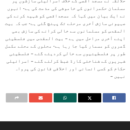
حلائقہ نے مسجد اقصی کے خلاف اسرائیلی سازشوں پر
مسلمان حکمرانوں کی خاموشی کی مذمت کی ہے- انہوں
نے ایک بیان میں کہا کہ مسجداقصی کو شہید کرنے کی
صہیونی سازش آخری مرحلے تک پہنچ گئی ہے- جب کہ بیت
المقدس کو مسلمانوں سے خالی کرانے کی سازش بھی
اپنے آخری مراحل میں ہے – بیت المقدس میں فلسطینی
گھروں کو مسمار کیا جا رہا ہے- محلوں کے محلے مکمل
طور پر فلسطینیوں سے خالی کردیئے گئے – فلسطینی
شہریوں کے شناختی کارڈ ضبط کرلئے گئے – اسرائیلی
حکام کو کسی انسانی اور اخلاقی قانون کی پرواہ
نہیں –