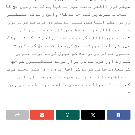
سیکرٹری ڈاکٹر محمد عوض نے کہاہے کہ عازمین حج کا
انتخاب میرٹ پر کیا جائے گا- واضح رہے کہ فلسطینی
وزیراعظم اسماعیل ھنیہ نے سعودی عرب کے فرمانروا
شاہ عبداللہ کو ایک خط میں غزہ کے حامیوں کی
تعداد میں اضافے کی درخواست کی تھی تا کہ غزہ جنگ
میں شہداء کے ورثاء حج کی سعادت حاصل کر سکیں –
جنہوں نے اس درخواست کو قبول کرتے ہوتے مغربی
کنارے اور غزہ سے دو ہزار مزید فلسطینیوں کو حج
کی سعادت حاصل کرنے کی اجازت دی – ڈاکٹر محمد عوض
نے واضح کیا کہ عازمین حج کے لیے رفح راہداری
کھولنے کے حوالے سے مصری حکام سے رابطے جاری ہیں
–