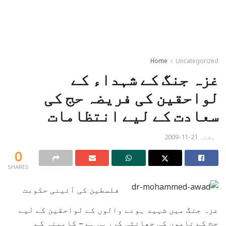
Home
Uncategorized
غزہ جنگ کے شہداء کے
لواحقین کی فریضہ حج کی
سعادت کے لیے انتظامات
ہفتہ 21-11-2009
0
SHARES
فلسطین کی آئینی حکومت
غزہ جنگ میں شہید ہونے والوں کے لواحقین کے لیے
حج کے ناموں کی چھانٹی کررہی ہے – کابینہ کے