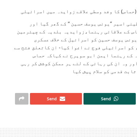
حماس) کا وفد وسطی علاقے زوایدہ میں اسرائیلی
لسطینی اسیر ’’یونس یوسف حسین ‘‘ کے گھر گیا اور
اس کے علاقائی رہنما،زوایدیہ بلدیہ کے چیئرمین
ونس یوسف حسین کو اسرائیل کے خلاف عسکری
ارروائی میں شرکت کرنے پر 31 دسمبر 1987ء کو اسرائیلی فوج نے اغوا کیا- ان کاتعلق فتح سے
ہ کے رہنما ایمن ابو سویرح نے کہاکہ حماس
ر وہ ان کی رہائی کے لئے ہر ممکن کوشش کر رہی
ابت قدمی کو سلام پیش کیا
Send
Send