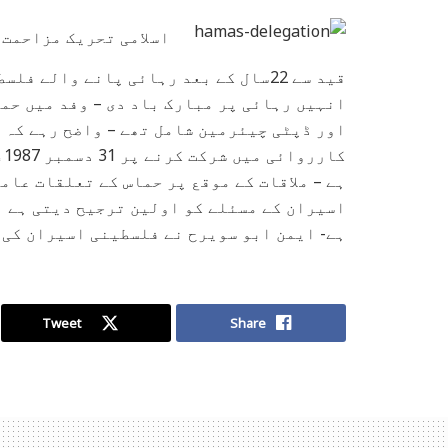
اسلامی تحریک مزاحمت (
قید سے 22سال کے بعد رہائی پانے والے ف
انہیں رہائی پر مبارک باد دی – وفد میں حم
اور ڈپٹی چیئرمین شامل تھے – واضح رہے کہ ی
ک
ہے – ملاقات کے موقع پر حماس کے تعلقات عام
اسیران کے مسئلے کو اولین ترجیح دیتی ہے او
ہے- ایمن ابو سویرح نے فلسطینی اسیران کی ث
Tweet
Share