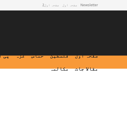
Newsletter
صفحہ اول
صفحہ اول2
صفحہ اول
فلسطین
حماس
غزہ
پی ا
مقالا جات
مکالمہ