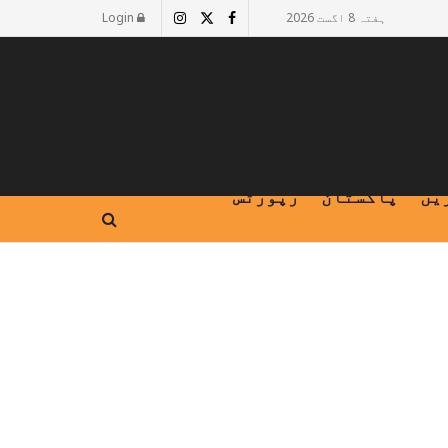
ہفتہ 8 اگست 2026
Login
یں
پاکستان
رپورٹس