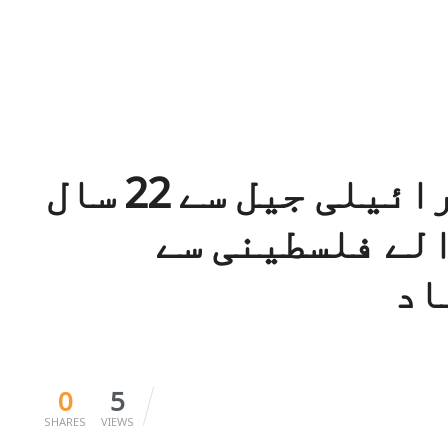
حماس کے وفد کی اسرائیلی جیل سے 22 سال
الے فلسطینی سے
اد
0
5
SHARES
VIEWS