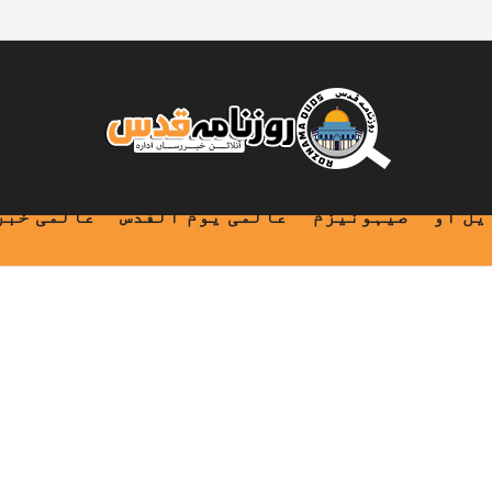
یل او
صیہونیزم
عالمی یوم القدس
عالمی خبر