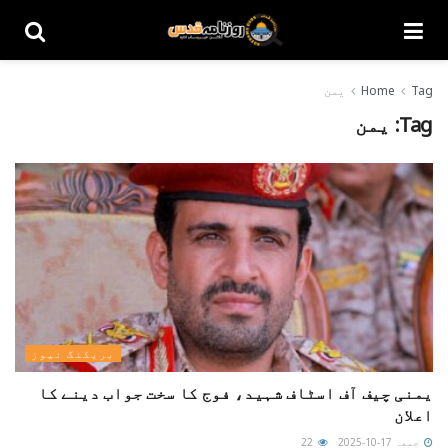
Tag
Home
یمن
Tag:
یمن
بریکنگ نیوز
یمنی چیف آف اسٹاف شہید، فوج کا سخت جواب دینے کا
اعلان
جمعہ 17-10-2025
22