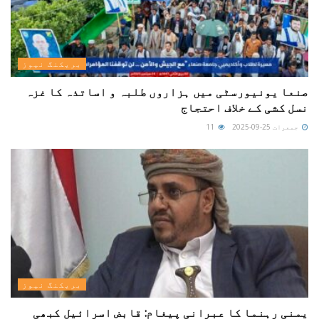
بریکنگ نیوز
صنعا یونیورسٹی میں ہزاروں طلبہ و اساتذہ کا غزہ
نسل کشی کے خلاف احتجاج
جمعرات 25-09-2025
11
بریکنگ نیوز
یمنی رہنما کا عبرانی پیغام: قابض اسرائیل کبھی