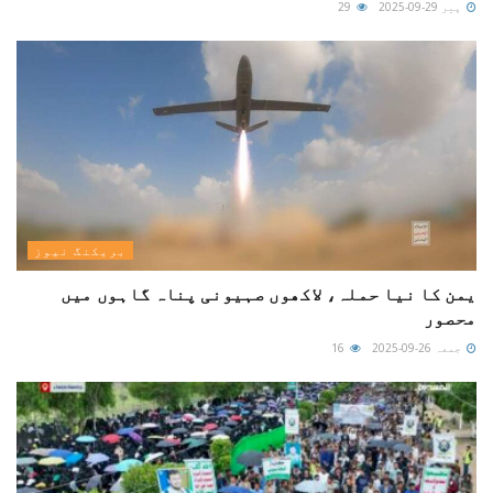
پیر 29-09-2025
29
بریکنگ نیوز
یمن کا نیا حملہ، لاکھوں صہیونی پناہ گاہوں میں
محصور
جمعہ 26-09-2025
16