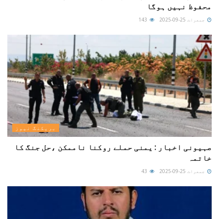
محفوظ نہیں ہوگا
جمعرات 25-09-2025
143
بریکنگ نیوز
صہیونی اخبار : یمنی حملے روکنا ناممکن ،حل جنگ کا
خاتمہ
جمعرات 25-09-2025
43