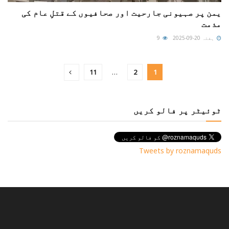
یمن پر صہیونی جارحیت اور صحافیوں کے قتلِ عام کی
مذمت
ہفتہ 20-09-2025
9
11
…
2
1
ٹوئیٹر پر فالو کریں
Tweets by roznamaquds