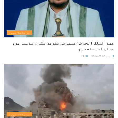
بریکنگ نیوز
عبدالملک الحوثی: صہیونی نظریں مکہ و مدینہ پر،
مسلم امہ متحد ہو
پیر 22-09-2025
34
بریکنگ نیوز