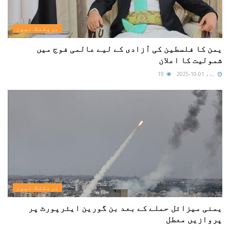
بریکنگ نیوز
یمن کا فلسطین کی آزادی کے لیے عالمی فوج میں
شمولیت کا اعلان
بدھ 01-10-2025
19
بریکنگ نیوز
یمنی میزائل حملے کے بعد بن گورین ایئرپورٹ پر
پروازیں معطل