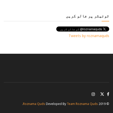
ٹوئیٹر پر فالو کریں
Tweets by roznamaquds
.
Roznama Quds
Developed By
Team Roznama Quds
© 2019