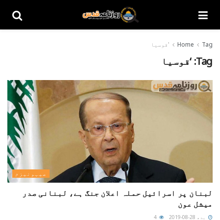
Tag
Home
'قوسیا
Tag:
‘قوسیا
صیہونیزم
لبنان پر اسرائیل حملہ اعلان جنگ ہے، لبنانی صدر
میشل عون
بدھ 28-08-2019
4