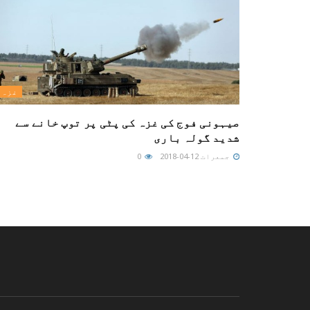
غزہ
صیہونی فوج کی غزہ کی پٹی پر توپ خانے سے
شدید گولہ باری
جمعرات 12-04-2018
0