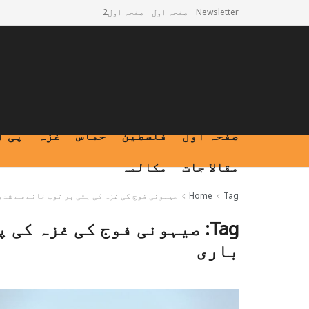
Newsletter
صفحہ اول
صفحہ اول2
صفحہ اول
فلسطین
حماس
غزہ
پی ا
مقالا جات
مکالمہ
Tag
Home
صیہونی فوج کی غزہ کی پٹی پر توپ خانے سے شدی
Tag:
صیہونی فوج کی غزہ کی پ
باری