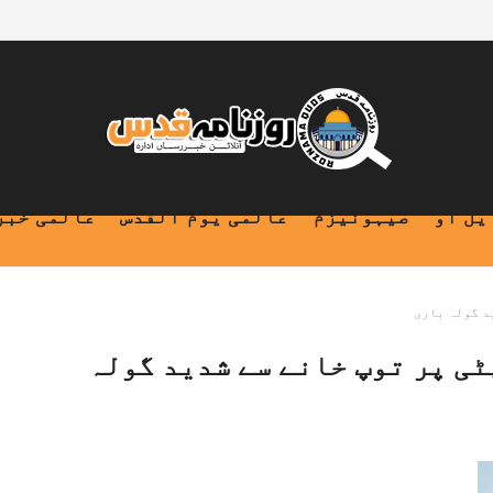
یل او
صیہونیزم
عالمی یوم القدس
عالمی خبر
د گولہ باری
ٹی پر توپ خانے سے شدید گولہ