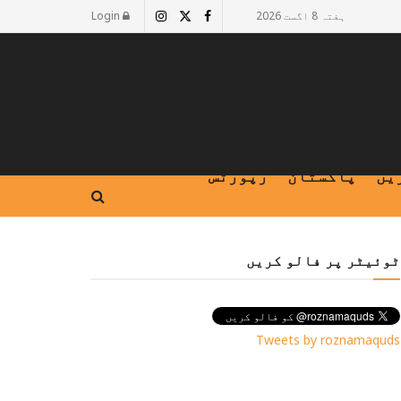
ہفتہ 8 اگست 2026
Login
یں
پاکستان
رپورٹس
ٹوئیٹر پر فالو کریں
Tweets by roznamaquds