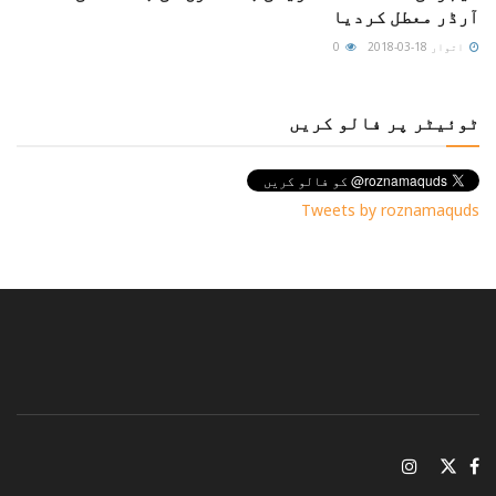
آرڈر معطل کردیا
اتوار 18-03-2018
0
ٹوئیٹر پر فالو کریں
Tweets by roznamaquds