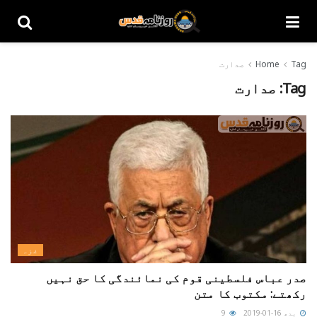
Tag
Home
صدارت
Tag:
صدارت
غزہ
صدر عباس فلسطینی قوم کی نمائندگی کا حق نہیں
رکھتے: مکتوب کا متن
بدھ 16-01-2019
9