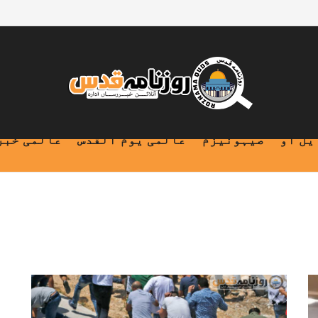
یل او
صیہونیزم
عالمی یوم القدس
عالمی خبر