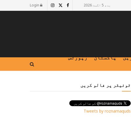
بدھ 5 اگست 2026
Login
یں
پاکستان
رپورٹس
ٹوئیٹر پر فالو کریں
Tweets by roznamaquds