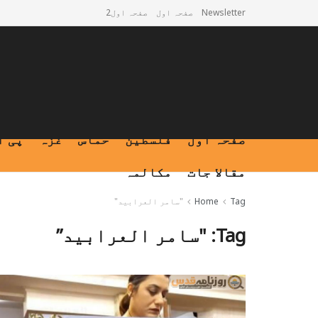
Newsletter
صفحہ اول
صفحہ اول2
صفحہ اول
فلسطین
حماس
غزہ
پی ا
مقالا جات
مکالمہ
Tag
Home
"سامر العرابید"
Tag:
"سامر العرابید”