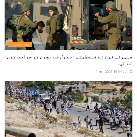
خاص خبریں
صہیونی فوج نے فلسطینی اسکول سے بچوں کو حراست میں
لے لیا
بدھ 04-10-2023
1