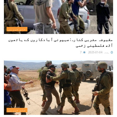
خاص خبریں
مقبوضہ مغربی کنارہ: صہیونی آبادکاروں کے ہاتھوں
آٹھ فلسطینی زخمی
ہفتہ 04-01-2025
7
خاص خبریں