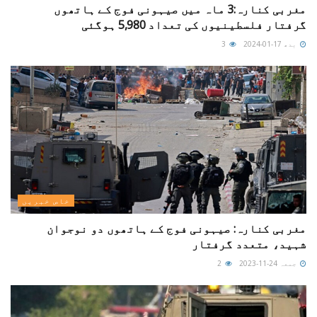
مغربی کنارہ:3 ماہ میں صیہونی فوج کے ہاتھوں
گرفتار فلسطینیوں کی تعداد 5,980 ہوگئی
بدھ 17-01-2024
3
خاص خبریں
مغربی کنارہ: صیہونی فوج کے ہاتھوں دو نوجوان
شہید، متعدد گرفتار
جمعہ 24-11-2023
2