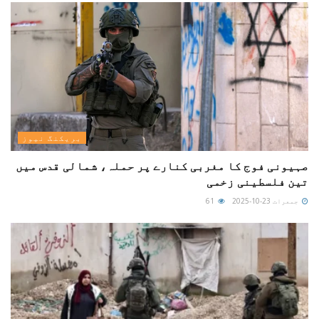
بریکنگ نیوز
صہیونی فوج کا مغربی کنارے پر حملہ، شمالی قدس میں
تین فلسطینی زخمی
جمعرات 23-10-2025
61