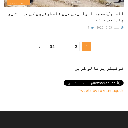
خاص خبریں
الخلیل: مسجد ابراہیمی میں فلسطینیوں کی عبادت پر
پابندی عائد
منگل 03-10-2023
7
34
…
2
1
ٹوئیٹر پر فالو کریں
Tweets by roznamaquds