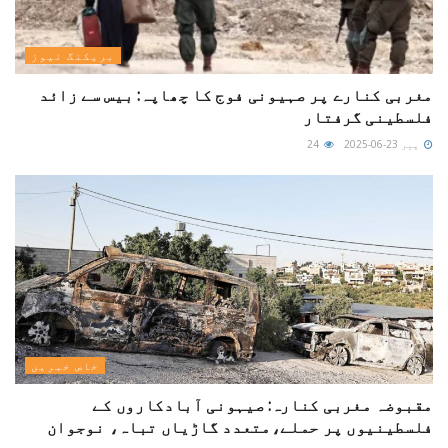
بریکنگ نیوز
مغربی کنارے پر صہیونی فوج کا چھاپہ: بیس سے زائد
فلسطینی گرفتار
پیر 23-06-2025
24
خاص خبریں
مقبوضہ مغربی کنارہ: صیہونی آبادکاروں کے
فلسطینیوں پر حملے،متعدد گاڑیاں تباہ، نوجوان