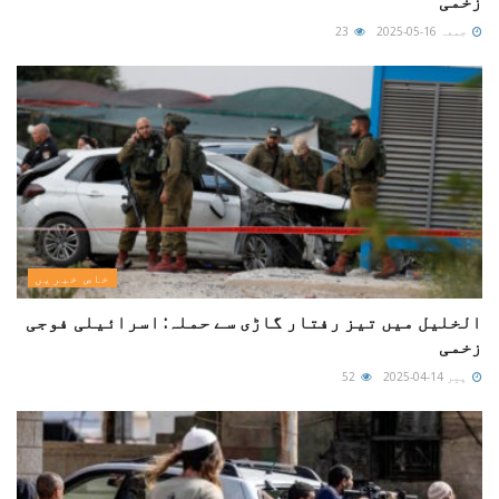
زخمی
جمعہ 16-05-2025
23
خاص خبریں
الخلیل میں تیز رفتار گاڑی سے حملہ: اسرائیلی فوجی
زخمی
پیر 14-04-2025
52