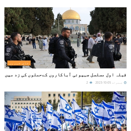
خاص خبریں
قبلہ اول مسلسل صہیونی آباکاروں کےحملوں کی زد میں
جمعرات 05-10-2023
2