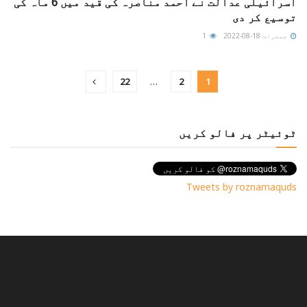
اسرائیلی عدالت نے احمد مناصرہ کی قید میں 6 ماہ کی
توسیع کر دی
جمعرات 18-08-2022
1
22
…
2
1
ٹوئیٹر پر فالو کریں
Tweets by roznamaquds