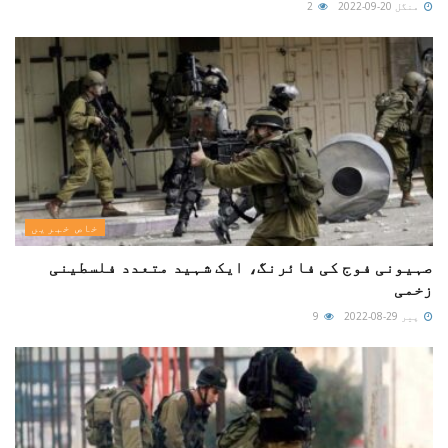
منگل 20-09-2022
2
خاص خبریں
صہیونی فوج کی فائرنگ، ایک شہید متعدد فلسطینی
زخمی
پیر 29-08-2022
9