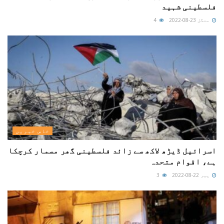
فلسطینی شہید
منگل 23-08-2022
4
خاص خبریں
اسرائیل ڈیڑھ لاکھ سے زائد فلسطینی گھر مسمار کرچکا
ہے، اقوام متحدہ
پیر 22-08-2022
3