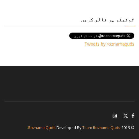
ٹوئیٹر پر فالو کریں
Tweets by roznamaquds
.
Roznama Quds
Developed By
Team Roznama Quds
© 2019