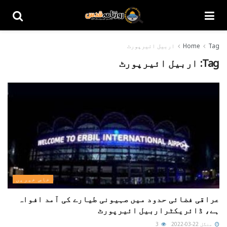
Tag
Home
اربیل ائیرپورٹ
Tag:
اربیل ائیرپورٹ
خاص خبریں
عراقی فضائی حدود میں صہیونی طیارے کی آمد افواہ
ہے، ڈائریکٹراربیل ائیرپورٹ
منگل 22-03-2022
3