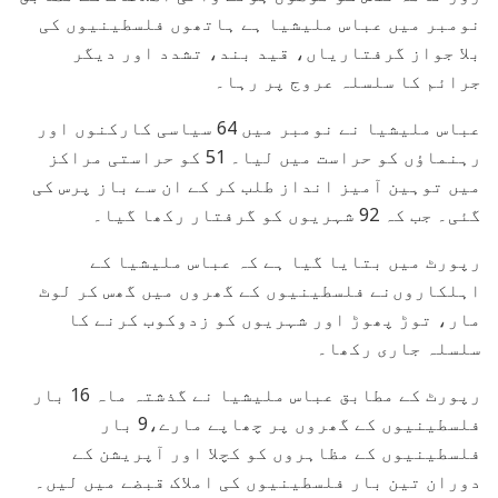
نومبر میں عباس ملیشیا ہے ہاتھوں فلسطینیوں کی
بلا جواز گرفتاریاں، قید بند، تشدد اور دیگر
جرائم کا سلسلہ عروج پر رہا۔
عباس ملیشیا نے نومبر میں 64 سیاسی کارکنوں اور
رہنماؤں کو حراست میں لیا۔ 51 کو حراستی مراکز
میں توہین آمیز انداز طلب کر کے ان سے باز پرس کی
گئی۔ جب کہ 92 شہریوں کو گرفتار رکھا گیا۔
رپورٹ میں بتایا گیا ہے کہ عباس ملیشیا کے
اہلکاروں‌نے فلسطینیوں کے گھروں میں گھس کر لوٹ
مار، توڑ پھوڑ اور شہریوں کو زدوکوب کرنے کا
سلسلہ جاری رکھا۔
رپورٹ کے مطابق عباس ملیشیا نے گذشتہ ماہ 16 بار
فلسطینیوں کے گھروں پر چھاپے مارے،9 بار
فلسطینیوں کے مظاہروں کو کچلا اور آپریشن کے
دوران تین بار فلسطینیوں کی املاک قبضے میں لیں۔