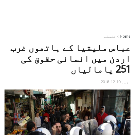
Home
فلسطین
عباس ملیشیا کے ہاتھوں غرب
اردن میں انسانی حقوق کی
251 پامالیاں
پیر 10-12-2018