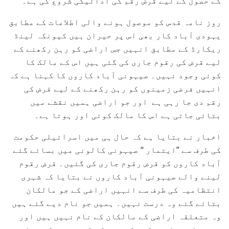
کے حصول کے لیے قرض رقم کی ادائیگی شروع کی ہے۔
روز نامہ قدس کو موصول ہونے والی اطلاعات کے مطابق
یہودی آباد کار بھی اس پر حیران ہیں کیونکہ لینڈ
ریکارڈ کے مطابق انہیں جس اراضی کو رہن رکھنے کے
لیے قرض کی رقوم جاری کی گئی ہیں اس کے مالک کا
کوئی وجود نہیں۔ صیہونی آباد کاروں کا کہنا ہے کہ
انہیں فرضی زمینوں کو رہن رکھنے کے لیے قرض کی
رقم دی جا رہی ہے اور جو اراضی ہمیں نقشے میں
بتائی جاتی ہے اس کا مالک کوئی اور ہوتا ہے۔
اخبار نے بتایا ہے کہ حال ہی میں اسرائیلی حکومت
کی طرف سے ’’ایتمار ‘‘ صیہونی کالونی میں بسائے گئے
آباد کاروں کو قرض رقوم جاری کی گئیں۔ قرض رقوم
لینے والے صیہونی آباد کاروں نے بتایا کہ شہری
انتظامیہ کی طرف سے انہیں اراضی کے جو مالکان
بتائے گئے وہ درست نہیں۔ ہمیں جو نام دیے گئے ہیں
وہ متعلقہ اراضی کے مالکان کے نام نہیں ہیں اور