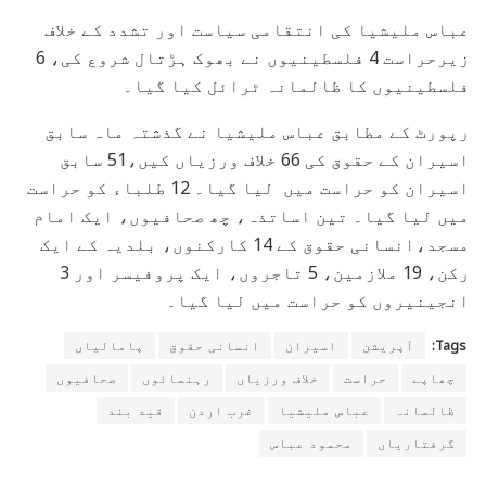
عباس ملیشیا کی انتقامی سیاست اور تشدد کے خلاف
زیرحراست 4 فلسطینیوں نے بھوک ہڑتال شروع کی، 6
فلسطینیوں کا ظالمانہ ٹرائل کیا گیا۔
رپورٹ کے مطابق عباس ملیشیا نے گذشتہ ماہ سابق
اسیران کے حقوق کی 66 خلاف ورزیاں کیں،51 سابق
اسیران کو حراست میں لیا گیا۔ 12 طلباء کو حراست
میں لیا گیا۔ تین اساتذہ، چھ صحافیوں، ایک امام
مسجد،انسانی حقوق کے 14 کارکنوں، بلدیہ کے ایک
رکن، 19 ملازمین، 5 تاجروں، ایک پروفیسر اور 3
انجینیروں کو حراست میں لیا گیا۔
Tags:
آپریشن
اسیران
انسانی حقوق
پامالیاں
چھاپے
حراست
خلاف ورزیاں
رہنمائوں
صحافیوں
ظالمانہ
عباس ملیشیا
غرب اردن
قید بند
گرفتاریاں
محمود عباس