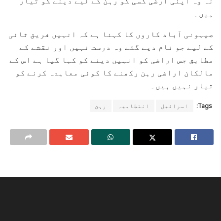
نہ وہ اپنی ارضی کسی کو رہن کے لیے دینے کو تیار
ہیں۔
صیہونی آباد کاروں‌ کا کہنا ہے کہ انہیں فریق ثانی
کے لیے جو نام دیے گئے وہ درست نہیں اور نقشے کے
مطابق جس اراضی کو انہیں دینے کو کہا گیا ہے اس کے
مالکان اراضی رہن رکھنے کا کوئی معاہدہ کرنے کو
تیار نہیں ہیں۔
Tags:
اسرائیل
انتظامیہ
رہن