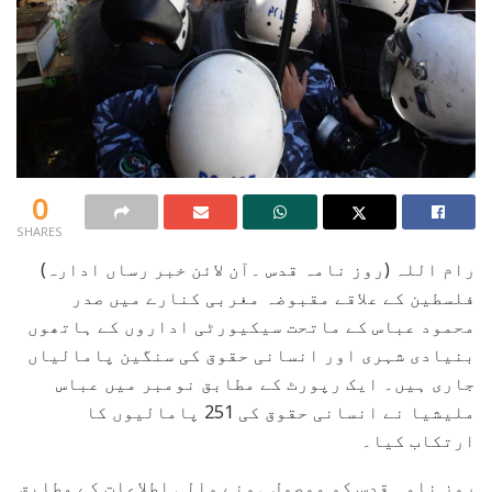
0
SHARES
رام اللہ (روز نامہ قدس ۔آن لائن خبر رساں ادارہ)
فلسطین کے علاقے مقبوضہ مغربی کنارے میں صدر
محمود عباس کے ماتحت سیکیورٹی اداروں کے ہاتھوں
بنیادی شہری اور انسانی حقوق کی سنگین پامالیاں
جاری ہیں۔ ایک رپورٹ کے مطابق نومبر میں عباس
ملیشیا نے انسانی حقوق کی 251 پامالیوں کا
ارتکاب کیا۔
روز نامہ قدس کو موصول ہونے والی اطلاعات کے مطابق