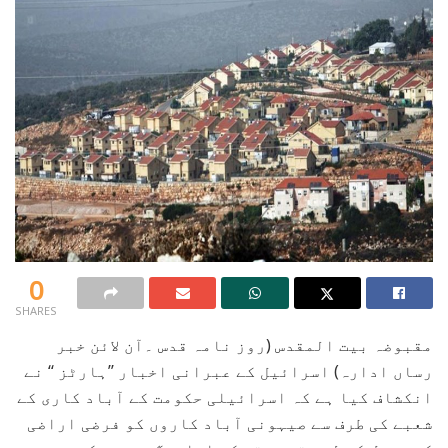
0
SHARES
مقبوضہ بیت المقدس (روز نامہ قدس ۔آن لائن خبر
رساں ادارہ) اسرائیل کے عبرانی اخبار ’’ہارٹز ‘‘ نے
انکشاف کیا ہے کہ اسرائیلی حکومت کے آباد کاری کے
شعبے کی طرف سے صیہونی آباد کاروں کو فرضی اراضی