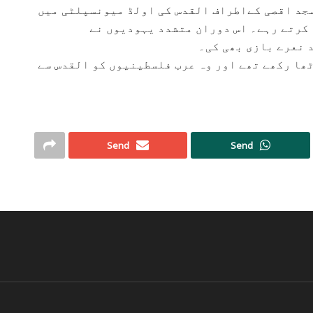
سجد اقصی کےاطراف القدس کی اولڈ میونسپلٹی میں
 کرتے رہے۔ اس دوران متشدد یہودیوں نے
 نعرے بازی بھی کی۔
ھا رکھے تھے اور وہ عرب فلسطینیوں کو القدس سے
Send
Send