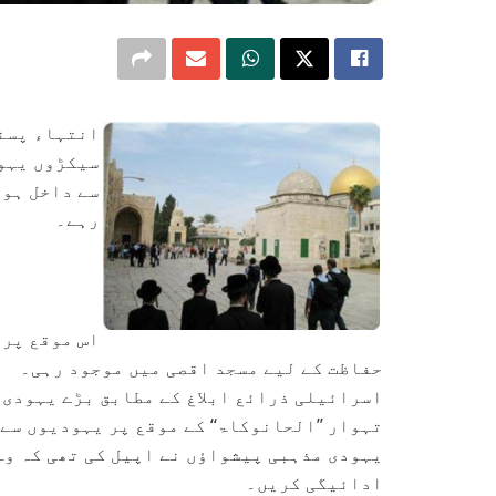
انتہاء پسند
سیکڑوں یہود
سے داخل ہوئ
رہے۔
اس موقع پر 
حفاظت کے لیے مسجد اقصی میں موجود رہی۔
اسرائیلی ذرائع ابلاغ کے مطابق بڑے یہودی 
تہوار ’’الحانوکاۃ‘‘ کے موقع پر یہودیوں سے
یہودی مذہبی پیشواؤں نے اپیل کی تھی کہ وہ
ادائیگی کریں۔