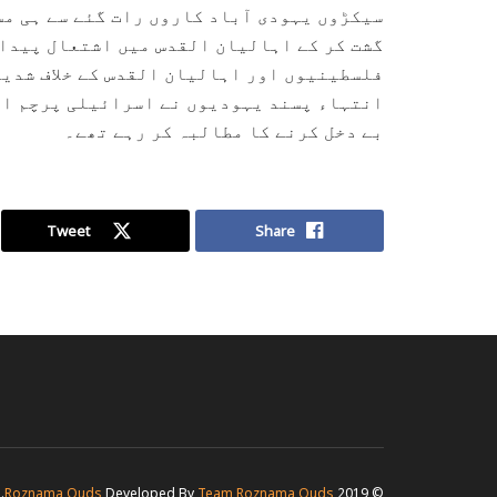
سیکڑوں یہودی آباد کاروں رات گئے سے ہی م
گشت کر کے اہالیان القدس میں اشتعال پیدا
فلسطینیوں اور اہالیان القدس کے خلاف شدید
انتہاء پسند یہودیوں نے اسرائیلی پرچم اٹ
بے دخل کرنے کا مطالبہ کر رہے تھے۔
Tweet
Share
.
Roznama Quds
Developed By
Team Roznama Quds
© 2019