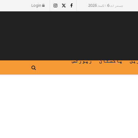
جمعرات 6 اگست 2026
Login
یں
پاکستان
رپورٹس