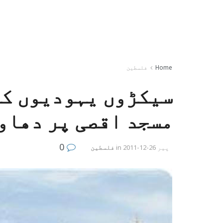
Home
فلسطین
سیکڑوں یہودیوں کا
مسجد اقصی پر دھاو
0
پیر 26-12-2011
in
فلسطین