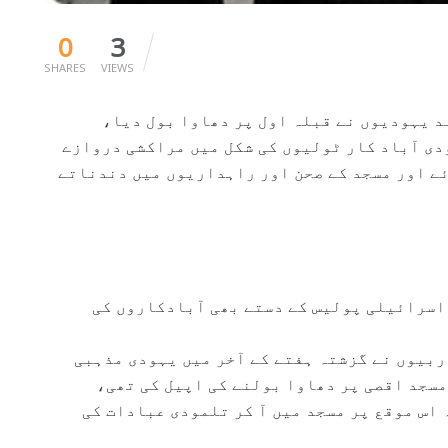
0
3
SHARES
VIEWS
 یہودیوں نے قبلہ اول پر دھاوا بول دیا،
ی آباد کار ٹولیوں کی شکل میں مراکشی دروازے
ے اور مسجد کے صحن اور راہداریوں میں دندناتے
اسرائیلی پولیس کے دستے بھی آبادکاروں کی
ربیوں نے گزشتہ ہفتے کے آخر میں یہودی مذہبی
مسجد اقصی پر دھاوا بولنے کی اپیل کی تھی،
 اس موقع پر مسجد میں آ کر تلمودی عبادات کی