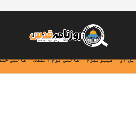
یل او
صیہونیزم
عالمی یوم القدس
عالمی خبر