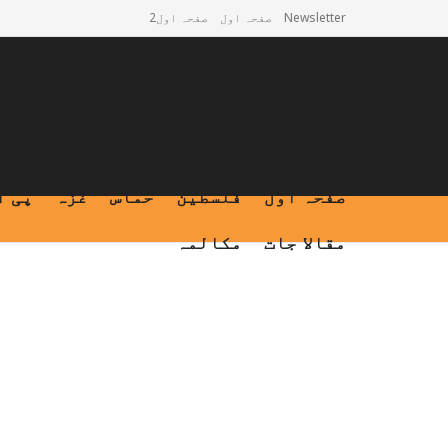
Newsletter
صفحہ اول
صفحہ اول2
صفحہ اول
فلسطین
حماس
غزہ
پی ا
مقالا جات
مکالمہ