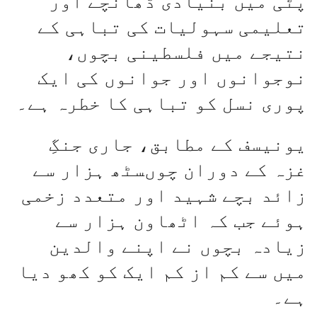
پٹی میں بنیادی ڈھانچے اور
تعلیمی سہولیات کی تباہی کے
نتیجے میں فلسطینی بچوں،
نوجوانوں اور جوانوں کی ایک
پوری نسل کو تباہی کا خطرہ ہے۔
یونیسف کے مطابق، جاری جنگِ
غزہ کے دوران چوںسٹھ ہزار سے
زائد بچے شہید اور متعدد زخمی
ہوئے جب کہ اٹھاون ہزار سے
زیادہ بچوں نے اپنے والدین
میں سے کم از کم ایک کو کھو دیا
ہے۔