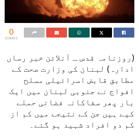
0
SHARES
(روزنامہ قدس ـ آنلائن خبر رساں
ادارہ) لبنان کی وزارت صحت کے
مطابق قابض اسرائیلی مسلح
افواج نے جنوبی لبنان میں ایک
بار پھر سفاکانہ فضائی حملے
کیے ہیں جن کے نتیجے میں کم از
کم دو افراد شہید ہو گئے۔