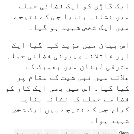
ایک گاڑی کو ایک فضائی حملے
میں نشانہ بنایا جس کے نتیجے
میں ایک شخص شہید ہو گیا۔
اس بیان میں مزید کہا گیا ایک
اور قاتلانہ صہیونی فضائی حملہ
مشرقی لبنان میں بعلبک کے
علاقے میں نبی شیت کے مقام پر
کیا گیا۔ اس میں بھی ایک کار کو
فضا سے حملے کا نشانہ بنایا
گیا، جس کے نتیجے میں ایک شخص
شہید ہوا۔
Tags:
اسرائیلی
جنوبی لبنان
شہید
صہیونی فوج