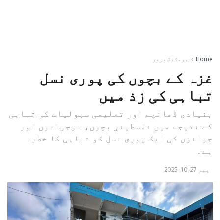
Home
بریکنگ نیوز
غزہ کے بچوں کی پوری نسل
تباہی کی زذ میں
بنیادی ڈھانچے اور تعلیمی سہولیات کی تباہی
کے نتیجے میں فلسطینی بچوں، نوجوانوں اور
جوانوں کی ایک پوری نسل کو تباہی کا خطرہ
ہے۔
پیر 27-10-2025