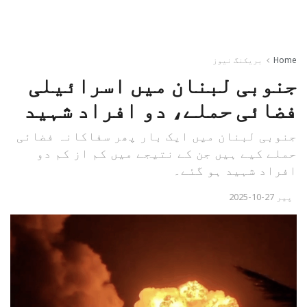
Home
بریکنگ نیوز
جنوبی لبنان میں اسرائیلی
فضائی حملے، دو افراد شہید
جنوبی لبنان میں ایک بار پھر سفاکانہ فضائی
حملے کیے ہیں جن کے نتیجے میں کم از کم دو
افراد شہید ہو گئے۔
پیر 27-10-2025