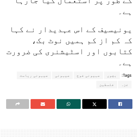
ہے۔
یونیسیف کے اس عہدیدار نے کہا
کہ کم از کم ہمیں نوٹ بک،
کتابوں اور اسٹیشنری کی ضرورت
ہے۔
Tags:
بچوں
صہیونی فوج
صیہونی
صیہونی ریاست
غزہ
فلسطین