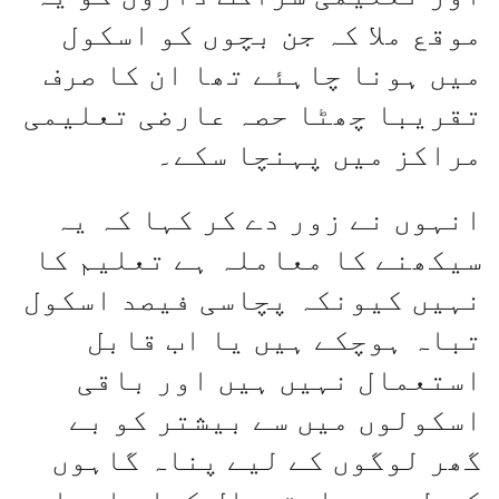
موقع ملا کہ جن بچوں کو اسکول
میں ہونا چاہئے تھا ان کا صرف
تقریبا چھٹا حصہ عارضی تعلیمی
مراکز میں پہنچا سکے۔
انہوں نے زور دے کر کہا کہ یہ
سیکھنے کا معاملہ ہے تعلیم کا
نہیں کیونکہ پچاسی فیصد اسکول
تباہ ہوچکے ہیں یا اب قابل
استعمال نہیں ہیں اور باقی
اسکولوں میں سے بیشتر کو بے
گھر لوگوں کے لیے پناہ گاہوں
کے طور پر استعمال کیا جارہا