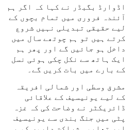
اڈوارڈ بگبڈر نے کہا کہ اگر ہم
آئندہ فروری میں تمام بچوں کے
لیے حقیقی تبدیلی نہیں شروع
کرتے ہیں تو ہم چوتھے سال میں
داخل ہو جائیں گے اور پھر ہم
ایک ہاتھ سے نکل چکی ہوئی نسل
کے بارے میں بات کریں گے۔
مشرق وسطی اور شمالی افریقہ
کے لیے یونیسیف کے علاقائی
ڈائریکٹر نے وضاحت کی کہ غزہ
پٹی میں جنگ بندی سے یونیسیف
اور تعلیمی شراکت داروں کو یہ