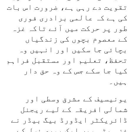
تقویت دے رہی ہے، ضرورت اس بات
کی ہے کہ عالمی برادری فوری
طور پر حرکت میں آئے تاکہ غزہ
کے معصوم بچوں کی زندگیاں
بچائی جا سکیں اور انہیں وہ
تحفظ، تعلیم اور مستقبل فراہم
کیا جا سکے جس کے وہ حق دار
ہیں۔
یونیسیف کے مشرق وسطی اور
شمالی افریقہ کے لیے ریجنل
ڈائریکٹر ایڈورڈ بیگ بیڈر نے
غزہ پٹی میں ایک پوری نسل کے