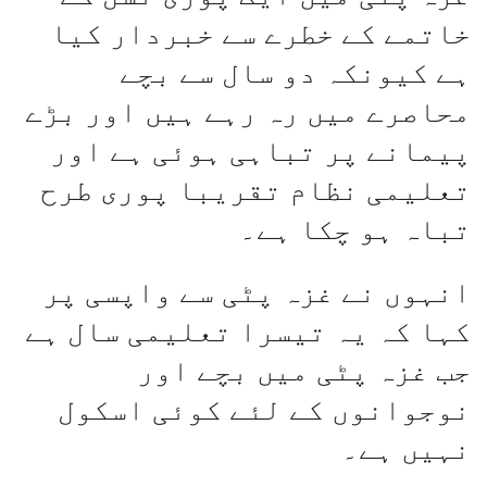
خاتمے کے خطرے سے خبردار کیا
ہے کیونکہ دو سال سے بچے
محاصرے میں رہ رہے ہیں اور بڑے
پیمانے پر تباہی ہوئی ہے اور
تعلیمی نظام تقریبا پوری طرح
تباہ ہو چکا ہے۔
انہوں نے غزہ پٹی سے واپسی پر
کہا کہ یہ تیسرا تعلیمی سال ہے
جب غزہ پٹی میں بچے اور
نوجوانوں کے لئے کوئی اسکول
نہیں ہے۔