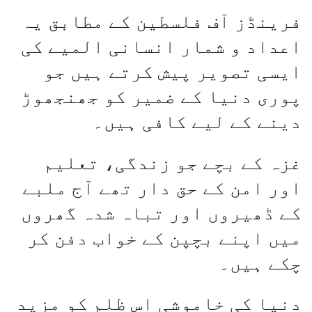
فرینڈز آف فلسطین کے مطابق یہ
اعداد و شمار انسانی المیے کی
ایسی تصویر پیش کرتے ہیں جو
پوری دنیا کے ضمیر کو جھنجھوڑ
دینے کے لیے کافی ہیں۔
غزہ کے بچے جو زندگی، تعلیم
اور امن کے حق دار تھے آج ملبے
کے ڈھیروں اور تباہ شدہ گھروں
میں اپنے بچپن کے خواب دفن کر
چکے ہیں۔
دنیا کی خاموشی اس ظلم کو مزید