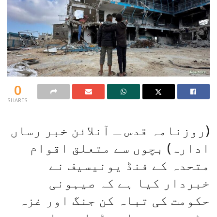
0
SHARES
(روزنامہ قدس ـ آنلائن خبر رساں
ادارہ) بچوں سے متعلق اقوام
متحدہ کے فنڈ یونیسیف نے
خبردار کیا ہے کہ صیہونی
حکومت کی تباہ کن جنگ اور غزہ