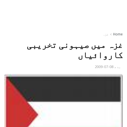
Home
غزہ
غزہ میں صیہونی تخریبی
کاروائياں
بدھ 08-07-2009