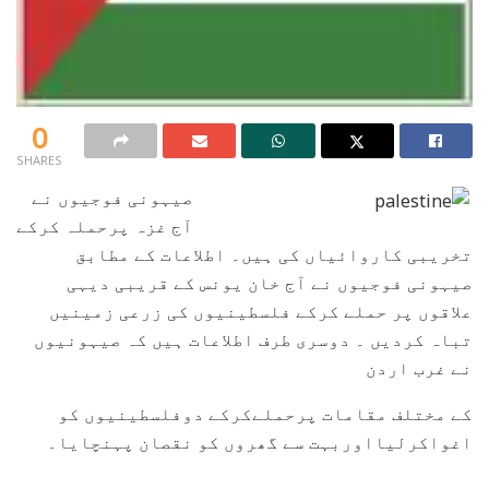
0
SHARES
صیہونی فوجیوں نے
آج غزہ پرحملہ کرکے
تخریبی کاروائياں کی ہیں۔ اطلاعات کے مطابق
صیہونی فوجیوں نے آج خان یونس کے قریبی دیہی
علاقوں پر حملے کرکے فلسطینیوں کی زرعی زمینیں
تباہ کردیں ۔ دوسری طرف اطلاعات ہیں کہ صیہونیوں
نے غرب اردن
کے مختلف مقامات پرحملےکرکے دوفلسطینیوں کو
اغواکرلیااوربہت سے گھروں کو نقصان پہنچایا۔