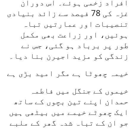
افراد زخمی ہوئے۔ اس دوران
غزہ کی 78 فیصد سے زائد بنیادی
تنصیبات اور عمارتیں تباہ
ہوئیں، اور زراعت بھی مکمل
طور پر برباد ہو گئی، جس نے
زندگی کو مزید اجیرن بنا دیا۔
خیمہ چھوٹا ہے مگر امید بڑی ہے
خیموں کے جنگل میں فاطمہ
حمدان اپنے تین بچوں کے ساتھ
ایک چھوٹے خیمے میں بیٹھی ہیں
جو ان کے تباہ شدہ گھر کے ملبے