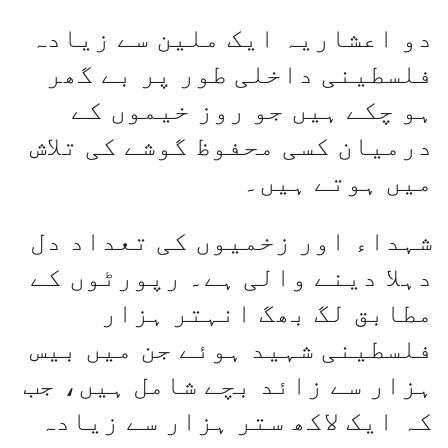
دو اعشاریہ ایک ملین سے زیادہ
فلسطینی داخلی طور پر بے گھر
ہو چکے ہیں جو روز خیموں کے
درمیان کسی محفوظ گوشے کی تلاش
میں ہوتے ہیں۔
شہداء اور زخمیوں کی تعداد دل
دہلا دینے والی ہے۔ رپورٹوں کے
مطابق لگ بھگ انہتر ہزار
فلسطینی شہید ہوئے جن میں بیس
ہزار سے زائد بچے شامل ہیں، جب
کہ ایک لاکھ ستر ہزار سے زیادہ