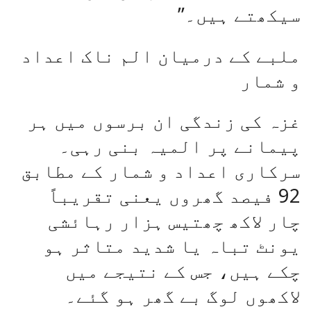
سیکھتے ہیں۔”
ملبے کے درمیان الم ناک اعداد
و شمار
غزہ کی زندگی ان برسوں میں ہر
پیمانے پر المیہ بنی رہی۔
سرکاری اعداد و شمار کے مطابق
92 فیصد گھروں یعنی تقریباً
چار لاکھ چھتیس ہزار رہائشی
یونٹ تباہ یا شدید متاثر ہو
چکے ہیں، جس کے نتیجے میں
لاکھوں لوگ بے گھر ہو گئے۔