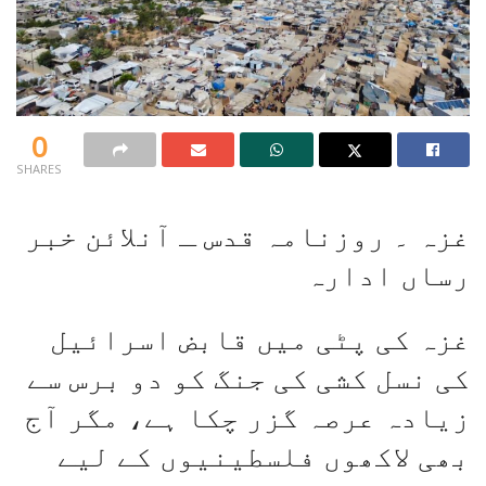
0
SHARES
غزہ ۔ روزنامہ قدس ـ آنلائن خبر
رساں ادارہ
غزہ کی پٹی میں قابض اسرائیل
کی نسل کشی کی جنگ کو دو برس سے
زیادہ عرصہ گزر چکا ہے، مگر آج
بھی لاکھوں فلسطینیوں کے لیے