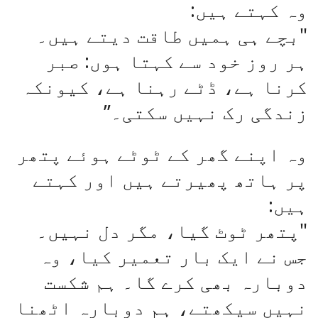
وہ کہتے ہیں:
"بچے ہی ہمیں طاقت دیتے ہیں۔
ہر روز خود سے کہتا ہوں: صبر
کرنا ہے، ڈٹے رہنا ہے، کیونکہ
زندگی رک نہیں سکتی۔”
وہ اپنے گھر کے ٹوٹے ہوئے پتھر
پر ہاتھ پھیرتے ہیں اور کہتے
ہیں:
"پتھر ٹوٹ گیا، مگر دل نہیں۔
جس نے ایک بار تعمیر کیا، وہ
دوبارہ بھی کرے گا۔ ہم شکست
نہیں سیکھتے، ہم دوبارہ اٹھنا