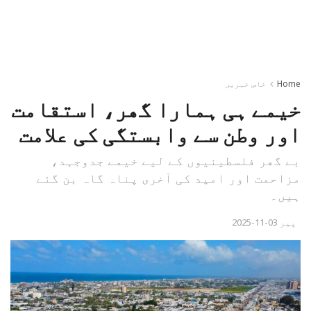
Home
خاص خبریں
خیمے ہی ہمارا گھر، استقامت
اور وطن سے وابستگی کی علامت
بے گھر فلسطینیوں کے لیے خیمے جدوجہد،
مزاحمت اور امید کی آخری پناہ گاہ بن گئے
ہیں۔
پیر 03-11-2025