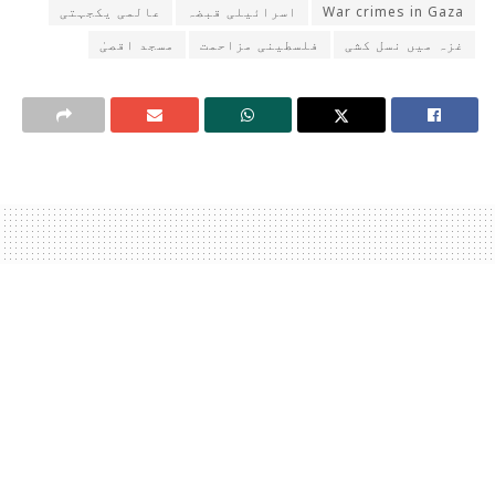
War crimes in Gaza
اسرائیلی قبضہ
عالمی یکجہتی
غزہ میں نسل کشی
فلسطینی مزاحمت
مسجد اقصیٰ