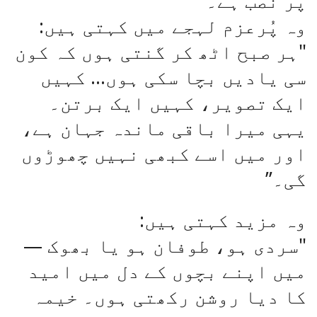
پر نصب ہے۔
وہ پُرعزم لہجے میں کہتی ہیں:
"ہر صبح اٹھ کر گنتی ہوں کہ کون
سی یادیں بچا سکی ہوں… کہیں
ایک تصویر، کہیں ایک برتن۔
یہی میرا باقی ماندہ جہان ہے،
اور میں اسے کبھی نہیں چھوڑوں
گی۔”
وہ مزید کہتی ہیں:
"سردی ہو، طوفان ہو یا بھوک —
میں اپنے بچوں کے دل میں امید
کا دیا روشن رکھتی ہوں۔ خیمہ