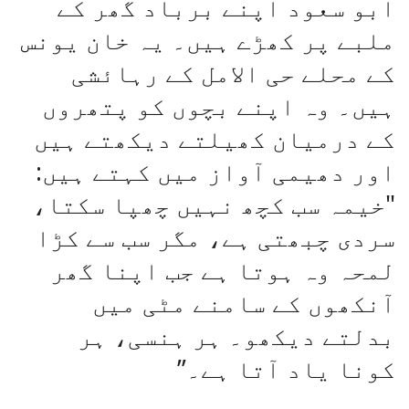
ابو سعود اپنے برباد گھر کے
ملبے پر کھڑے ہیں۔ یہ خان یونس
کے محلے حی الامل کے رہائشی
ہیں۔ وہ اپنے بچوں کو پتھروں
کے درمیان کھیلتے دیکھتے ہیں
اور دھیمی آواز میں کہتے ہیں:
"خیمہ سب کچھ نہیں چھپا سکتا،
سردی چبھتی ہے، مگر سب سے کڑا
لمحہ وہ ہوتا ہے جب اپنا گھر
آنکھوں کے سامنے مٹی میں
بدلتے دیکھو۔ ہر ہنسی، ہر
کونا یاد آتا ہے۔”