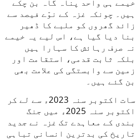
خیمے ہی واحد پناہ گاہ بن چکے
ہیں۔ چونکہ غزہ کے نوّے فیصد سے
زائد گھروں کو ملبے کا ڈھیر
بنا دیا گیا ہے، اس لیے یہ خیمے
نہ صرف رہائش کا سہارا ہیں
بلکہ ثابت قدمی، استقامت اور
زمین سے وابستگی کی علامت بھی
بن گئے ہیں۔
سات اکتوبر سنہ 2023ء سے لے کر
اکتوبر سنہ 2025ء میں جنگ
بندی کے معاہدے تک غزہ نے جدید
تاریخ کی بدترین انسانی تباہی