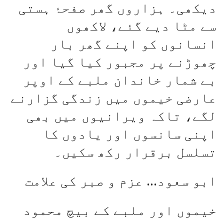
دیکھی۔ ہزاروں گھر صفحۂ ہستی
سے مٹا دیے گئے، لاکھوں
انسانوں کو اپنے گھر بار
چھوڑنے پر مجبور کیا گیا اور
بے شمار خاندان ملبے کے اوپر
عارضی خیموں میں زندگی گزارنے
لگے، تاکہ ویرانیوں میں بھی
اپنی سانسوں اور یادوں کا
تسلسل برقرار رکھ سکیں۔
ابو سعود… عزم و صبر کی علامت
خیموں اور ملبے کے بیچ محمود