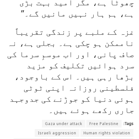
چھوٹا ہے، مگر امید بہت بڑی
ہے، ہم ہار نہیں مانیں گے۔”
غزہ کے ملبے پر زندگی تقریباً
ناممکن ہو چکی ہے۔ بجلی ہے، نہ
صاف پانی، اور اب موسمِ سرما کی
سرد ہوائیں تکلیف کو مزید
بڑھا رہی ہیں۔ اس کے باوجود،
فلسطینی روزانہ اپنی ٹوٹی
ہوئی دنیا کو جوڑنے کی جدوجہد
جاری رکھے ہوئے ہیں۔
Gaza under attack
Free Palestine
Tags:
Israeli aggression
Human rights violation