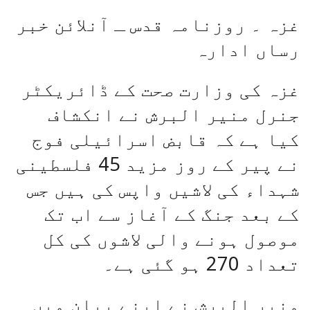
غزہ ۔ روزنامہ قدس ـ آنلائن خبر
رساں ادارہ
غزہ کی وزارت صحت کے ڈائریکٹر
جنرل منیر البرش نے انکشاف
کیا ہے کہ قابض اسرائیلی فوج
نے پیر کے روز مزید 45 فلسطینی
شہداء کی لاشیں واپس کی ہیں جس
کے بعد جنگ کے آغاز سے اب تک
موصول ہونے والی لاشوں کی کل
تعداد 270 ہو گئی ہے۔
منیر البرش نے اپنے بیان میں