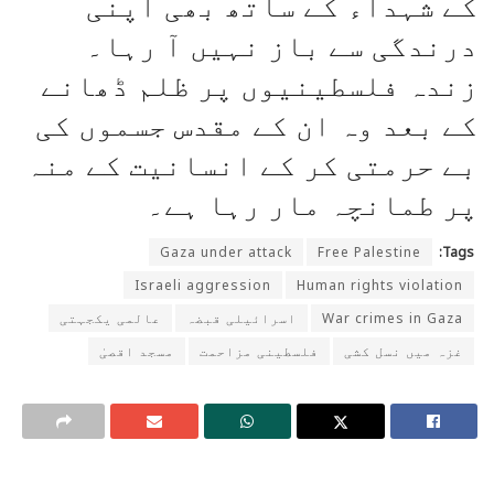
کے شہداء کے ساتھ بھی اپنی
درندگی سے باز نہیں آ رہا۔
زندہ فلسطینیوں پر ظلم ڈھانے
کے بعد وہ ان کے مقدس جسموں کی
بے حرمتی کر کے انسانیت کے منہ
پر طمانچہ مار رہا ہے۔
Gaza under attack
Free Palestine
Tags:
Israeli aggression
Human rights violation
War crimes in Gaza
اسرائیلی قبضہ
عالمی یکجہتی
غزہ میں نسل کشی
فلسطینی مزاحمت
مسجد اقصیٰ