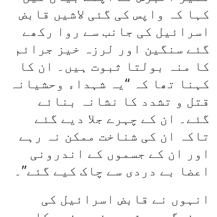
کہا کہ واپس کی گئی لاشیں قابض
اسرائیل کی جانب سے روا رکھے
گئے سنگین اور لرزہ خیز جرائم
کا منہ بولتا ثبوت ہیں۔ ان کا
کہنا تھا کہ “یہ شہداء وحشیانہ
قتل و تشدد کا نشانہ بنائے
گئے۔ ان کے چہرے جلا دیے گئے
تاکہ ان کی شناخت ممکن نہ رہے
اور ان کے جسموں کے اندرونی
اعضا بے دردی سے چاک کیے گئے”۔
انہوں نے قابض اسرائیل کی
درندگی پر شدید غم و غصے کا