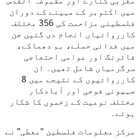
مغربی کنارے اور مقبوضہ القدس
میں اکتوبر کے مہینے کے دوران
فلسطینی مزاحمت کی 356 مختلف
کارروائیاں انجام دی گئیں جن
میں فدائی حملے، بم دھماکے،
فائرنگ اور عوامی احتجاجی
سرگرمیاں شامل تھیں۔ ان
کارروائیوں کے نتیجے میں 8
صہیونی فوجی اور آبادکار
مختلف نوعیت کے زخموں کا شکار
ہوئے۔
مرکز معلومات فلسطین "معطی” نے