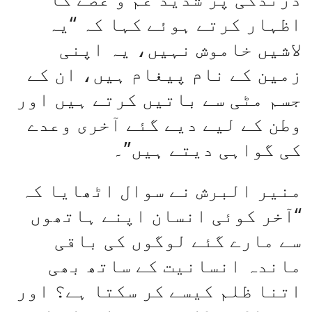
اظہار کرتے ہوئے کہا کہ “یہ
لاشیں خاموش نہیں، یہ اپنی
زمین کے نام پیغام ہیں، ان کے
جسم مٹی سے باتیں کرتے ہیں اور
وطن کے لیے دیے گئے آخری وعدے
کی گواہی دیتے ہیں”۔
منیر البرش نے سوال اٹھایا کہ
“آخر کوئی انسان اپنے ہاتھوں
سے مارے گئے لوگوں کی باقی
ماندہ انسانیت کے ساتھ بھی
اتنا ظلم کیسے کر سکتا ہے؟ اور