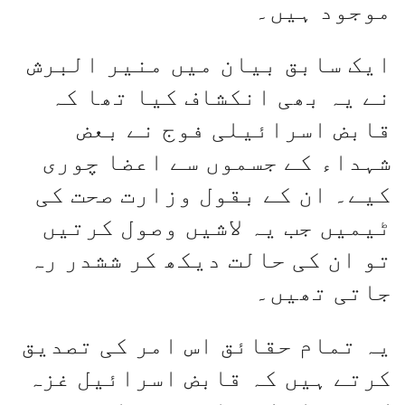
موجود ہیں۔
ایک سابق بیان میں منیر البرش
نے یہ بھی انکشاف کیا تھا کہ
قابض اسرائیلی فوج نے بعض
شہداء کے جسموں سے اعضا چوری
کیے۔ ان کے بقول وزارت صحت کی
ٹیمیں جب یہ لاشیں وصول کرتیں
تو ان کی حالت دیکھ کر ششدر رہ
جاتی تھیں۔
یہ تمام حقائق اس امر کی تصدیق
کرتے ہیں کہ قابض اسرائیل غزہ