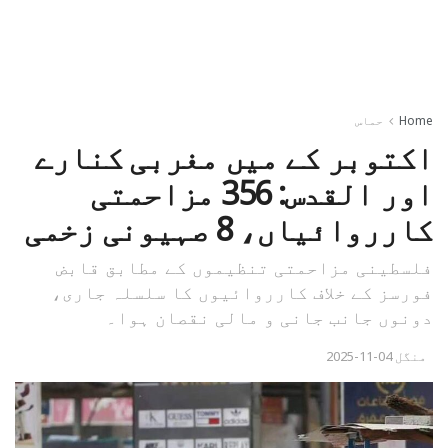
Home
حماس
اکتوبر کے میں مغربی کنارے
اور القدس: 356 مزاحمتی
کارروائیاں، 8 صہیونی زخمی
فلسطینی مزاحمتی تنظیموں کے مطابق قابض
فورسز کے خلاف کارروائیوں کا سلسلہ جاری،
دونوں جانب جانی و مالی نقصان ہوا۔
منگل 04-11-2025