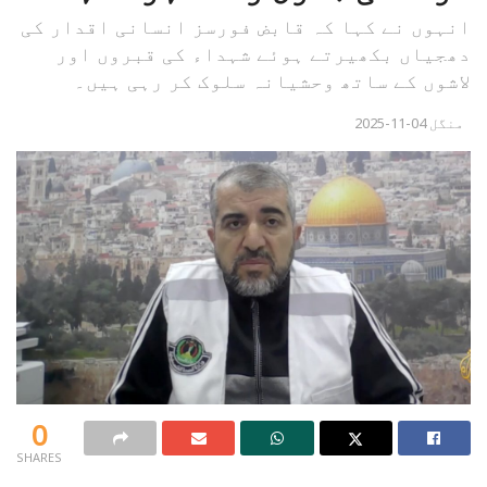
انہوں نے کہا کہ قابض فورسز انسانی اقدار کی
دھجیاں بکھیرتے ہوئے شہداء کی قبروں اور
لاشوں کے ساتھ وحشیانہ سلوک کر رہی ہیں۔
منگل 04-11-2025
0
SHARES