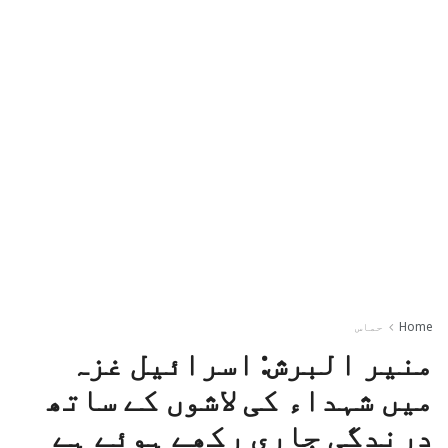
Home
حماس
منیر البرش: اسرائیل غزہ
میں شہداء کی لاشوں کے ساتھ
درندگی جاری رکھے ہوئے ہے