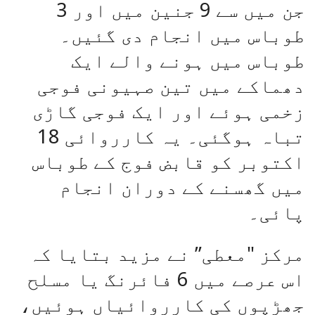
جن میں سے 9 جنین میں اور 3
طوباس میں انجام دی گئیں۔
طوباس میں ہونے والے ایک
دھماکے میں تین صہیونی فوجی
زخمی ہوئے اور ایک فوجی گاڑی
تباہ ہوگئی۔ یہ کارروائی 18
اکتوبر کو قابض فوج کے طوباس
میں گھسنے کے دوران انجام
پائی۔
مرکز "معطی” نے مزید بتایا کہ
اس عرصے میں 6 فائرنگ یا مسلح
جھڑپوں کی کارروائیاں ہوئیں،