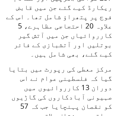
ریکارڈ کیے گئے جن میں قابض
فوج پر پتھراؤ شامل تھا۔ اس کے
علاوہ 20 احتجاجی مظاہرے، 5
کارروائیاں جن میں آتش گیر
بوتلیں اور آتشبازی کے فائر
کیے گئے، بھی شامل ہیں۔
مرکز معطی کی رپورٹ میں بتایا
گیا کہ فلسطینی عوام نے اس
دوران 13 کارروائیوں میں
صہیونی آبادکاروں کی گاڑیوں
کو نقصان پہنچایا جب کہ 57
مواقع پر مختلف علاقوں میں