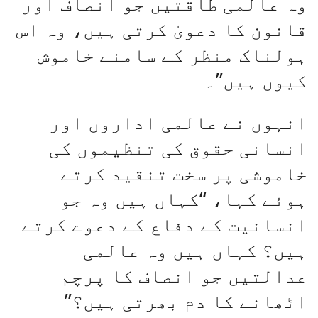
وہ عالمی طاقتیں جو انصاف اور
قانون کا دعویٰ کرتی ہیں، وہ اس
ہولناک منظر کے سامنے خاموش
کیوں ہیں”۔
انہوں نے عالمی اداروں اور
انسانی حقوق کی تنظیموں کی
خاموشی پر سخت تنقید کرتے
ہوئے کہا، “کہاں ہیں وہ جو
انسانیت کے دفاع کے دعوے کرتے
ہیں؟ کہاں ہیں وہ عالمی
عدالتیں جو انصاف کا پرچم
اٹھانے کا دم بھرتی ہیں؟”