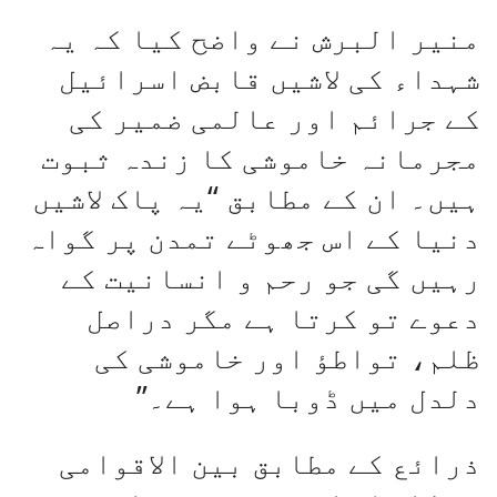
منیر البرش نے واضح کیا کہ یہ
شہداء کی لاشیں قابض اسرائیل
کے جرائم اور عالمی ضمیر کی
مجرمانہ خاموشی کا زندہ ثبوت
ہیں۔ ان کے مطابق “یہ پاک لاشیں
دنیا کے اس جھوٹے تمدن پر گواہ
رہیں گی جو رحم و انسانیت کے
دعوے تو کرتا ہے مگر دراصل
ظلم، تواطؤ اور خاموشی کی
دلدل میں ڈوبا ہوا ہے۔”
ذرائع کے مطابق بین الاقوامی