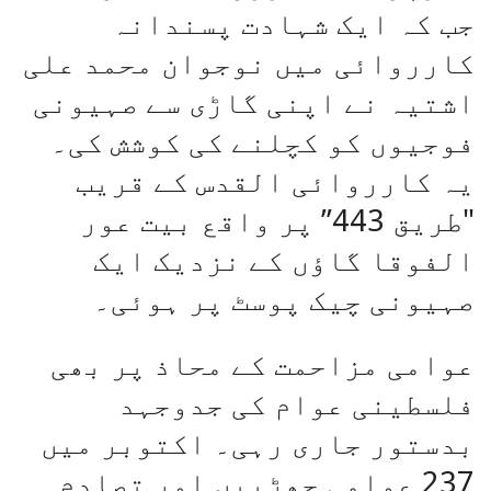
جب کہ ایک شہادت پسندانہ
کارروائی میں نوجوان محمد علی
اشتیہ نے اپنی گاڑی سے صہیونی
فوجیوں کو کچلنے کی کوشش کی۔
یہ کارروائی القدس کے قریب
"طریق 443” پر واقع بیت عور
الفوقا گاؤں کے نزدیک ایک
صہیونی چیک پوسٹ پر ہوئی۔
عوامی مزاحمت کے محاذ پر بھی
فلسطینی عوام کی جدوجہد
بدستور جاری رہی۔ اکتوبر میں
237 عوامی جھڑپیں اور تصادم