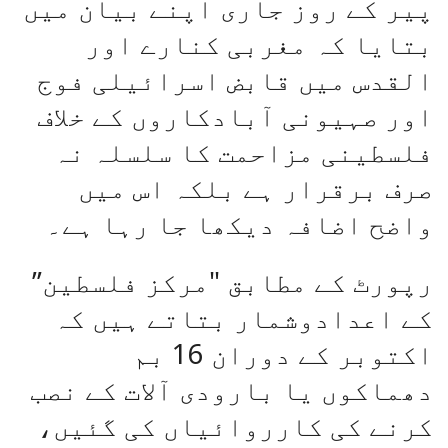
پیر کے روز جاری اپنے بیان میں
بتایا کہ مغربی کنارے اور
القدس میں قابض اسرائیلی فوج
اور صہیونی آبادکاروں کے خلاف
فلسطینی مزاحمت کا سلسلہ نہ
صرف برقرار ہے بلکہ اس میں
واضح اضافہ دیکھا جا رہا ہے۔
رپورٹ کے مطابق "مرکز فلسطین”
کے اعدادوشمار بتاتے ہیں کہ
اکتوبر کے دوران 16 بم
دھماکوں یا بارودی آلات کے نصب
کرنے کی کارروائیاں کی گئیں،