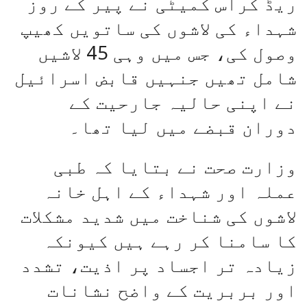
ریڈ کراس کمیٹی نے پیر کے روز
شہداء کی لاشوں کی ساتویں کھیپ
وصول کی، جس میں وہی 45 لاشیں
شامل تھیں جنہیں قابض اسرائیل
نے اپنی حالیہ جارحیت کے
دوران قبضے میں لیا تھا۔
وزارت صحت نے بتایا کہ طبی
عملہ اور شہداء کے اہل خانہ
لاشوں کی شناخت میں شدید مشکلات
کا سامنا کر رہے ہیں کیونکہ
زیادہ تر اجساد پر اذیت، تشدد
اور بربریت کے واضح نشانات