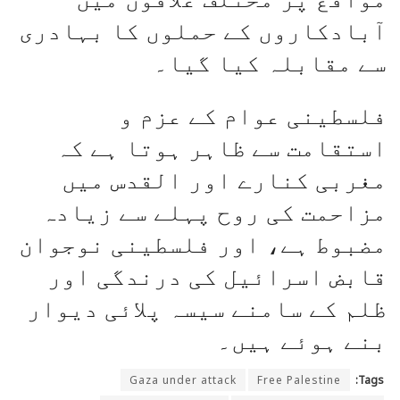
آبادکاروں کے حملوں کا بہادری
سے مقابلہ کیا گیا۔
فلسطینی عوام کے عزم و
استقامت سے ظاہر ہوتا ہے کہ
مغربی کنارے اور القدس میں
مزاحمت کی روح پہلے سے زیادہ
مضبوط ہے، اور فلسطینی نوجوان
قابض اسرائیل کی درندگی اور
ظلم کے سامنے سیسہ پلائی دیوار
بنے ہوئے ہیں۔
Gaza under attack
Free Palestine
Tags: