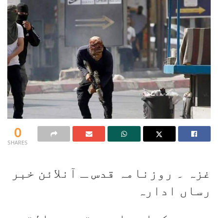
0
SHARES
غزہ ۔ روزنامہ قدس ـ آنلائن خبر
رساں ادارہ