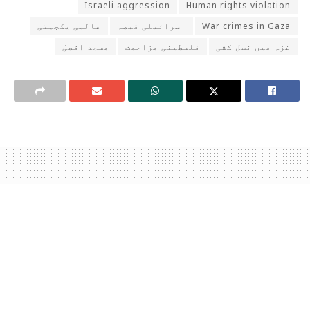
Israeli aggression
Human rights violation
War crimes in Gaza
اسرائیلی قبضہ
عالمی یکجہتی
غزہ میں نسل کشی
فلسطینی مزاحمت
مسجد اقصیٰ